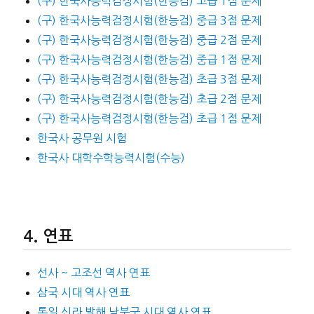
(구) 한국사능력검정시험(한능검) 고급 1점 문제
(구) 한국사능력검정시험(한능검) 중급 3점 문제
(구) 한국사능력검정시험(한능검) 중급 2점 문제
(구) 한국사능력검정시험(한능검) 중급 1점 문제
(구) 한국사능력검정시험(한능검) 초급 3점 문제
(구) 한국사능력검정시험(한능검) 초급 2점 문제
(구) 한국사능력검정시험(한능검) 초급 1점 문제
한국사 공무원 시험
한국사 대학수학능력시험(수능)
연표
선사 ~ 고조선 역사 연표
삼국 시대 역사 연표
통일 신라 발해 남북국 시대 역사 연표