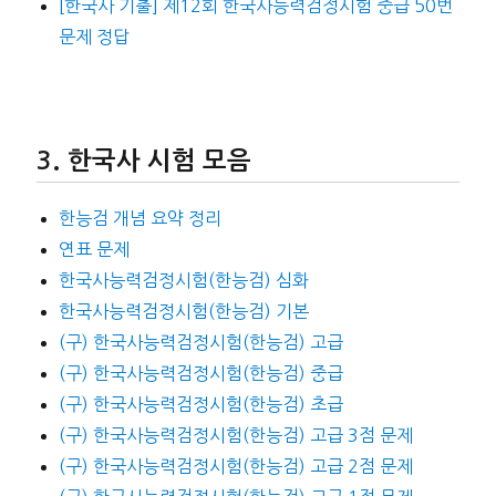
[한국사 기출] 제12회 한국사능력검정시험 중급 50번
문제 정답
한국사 시험 모음
한능검 개념 요약 정리
연표 문제
한국사능력검정시험(한능검) 심화
한국사능력검정시험(한능검) 기본
(구) 한국사능력검정시험(한능검) 고급
(구) 한국사능력검정시험(한능검) 중급
(구) 한국사능력검정시험(한능검) 초급
(구) 한국사능력검정시험(한능검) 고급 3점 문제
(구) 한국사능력검정시험(한능검) 고급 2점 문제