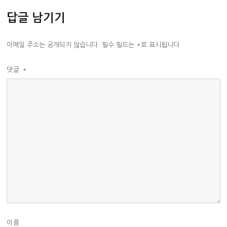
답글 남기기
이메일 주소는 공개되지 않습니다.
필수 필드는
*
로 표시됩니다
댓글
*
이름