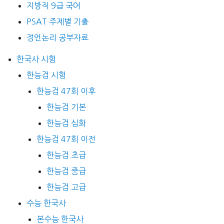
지방직 9급 국어
PSAT 주제별 기출
정언논리 공부자료
한국사 시험
한능검 시험
한능검 47회 이후
한능검 기본
한능검 심화
한능검 47회 이전
한능검 초급
한능검 중급
한능검 고급
수능 한국사
본수능 한국사