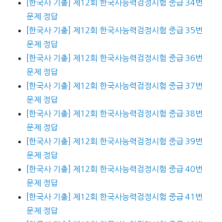
[한국사 기출] 제12회 한국사능력검정시험 중급 34번
문제 정답
[한국사 기출] 제12회 한국사능력검정시험 중급 35번
문제 정답
[한국사 기출] 제12회 한국사능력검정시험 중급 36번
문제 정답
[한국사 기출] 제12회 한국사능력검정시험 중급 37번
문제 정답
[한국사 기출] 제12회 한국사능력검정시험 중급 38번
문제 정답
[한국사 기출] 제12회 한국사능력검정시험 중급 39번
문제 정답
[한국사 기출] 제12회 한국사능력검정시험 중급 40번
문제 정답
[한국사 기출] 제12회 한국사능력검정시험 중급 41번
문제 정답