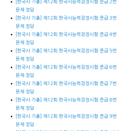
[한국사 기출] 제12회 한국사능력검정시험 중급 2번
문제 정답
[한국사 기출] 제12회 한국사능력검정시험 중급 3번
문제 정답
[한국사 기출] 제12회 한국사능력검정시험 중급 4번
문제 정답
[한국사 기출] 제12회 한국사능력검정시험 중급 5번
문제 정답
[한국사 기출] 제12회 한국사능력검정시험 중급 6번
문제 정답
[한국사 기출] 제12회 한국사능력검정시험 중급 7번
문제 정답
[한국사 기출] 제12회 한국사능력검정시험 중급 8번
문제 정답
[한국사 기출] 제12회 한국사능력검정시험 중급 9번
문제 정답