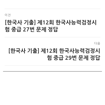
글
이전
[한국사 기출] 제12회 한국사능력검정시
이
탐
전
험 중급 27번 문제 정답
색
글:
다음
[한국사 기출] 제12회 한국사능력검정시
다
음
험 중급 29번 문제 정답
글: