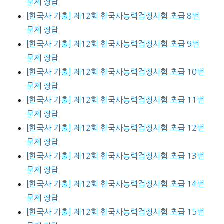
문제 정답
[한국사 기출] 제12회 한국사능력검정시험 초급 8번
문제 정답
[한국사 기출] 제12회 한국사능력검정시험 초급 9번
문제 정답
[한국사 기출] 제12회 한국사능력검정시험 초급 10번
문제 정답
[한국사 기출] 제12회 한국사능력검정시험 초급 11번
문제 정답
[한국사 기출] 제12회 한국사능력검정시험 초급 12번
문제 정답
[한국사 기출] 제12회 한국사능력검정시험 초급 13번
문제 정답
[한국사 기출] 제12회 한국사능력검정시험 초급 14번
문제 정답
[한국사 기출] 제12회 한국사능력검정시험 초급 15번