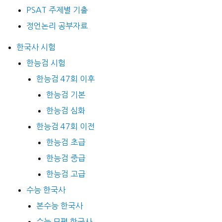
PSAT 주제별 기출
정언논리 공부자료
한국사 시험
한능검 시험
한능검 47회 이후
한능검 기본
한능검 심화
한능검 47회 이전
한능검 초급
한능검 중급
한능검 고급
수능 한국사
본수능 한국사
수능 모평 한국사