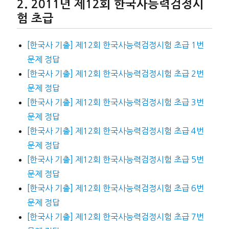
2011년 제12회 한국사능력검정시
험 초급
[한국사 기출] 제12회 한국사능력검정시험 초급 1번
문제 정답
[한국사 기출] 제12회 한국사능력검정시험 초급 2번
문제 정답
[한국사 기출] 제12회 한국사능력검정시험 초급 3번
문제 정답
[한국사 기출] 제12회 한국사능력검정시험 초급 4번
문제 정답
[한국사 기출] 제12회 한국사능력검정시험 초급 5번
문제 정답
[한국사 기출] 제12회 한국사능력검정시험 초급 6번
문제 정답
[한국사 기출] 제12회 한국사능력검정시험 초급 7번