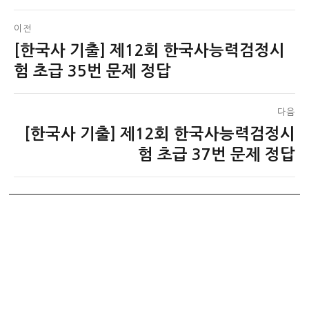
글
이전
[한국사 기출] 제12회 한국사능력검정시
이
탐
전
험 초급 35번 문제 정답
색
글:
다음
[한국사 기출] 제12회 한국사능력검정시
다
음
험 초급 37번 문제 정답
글: