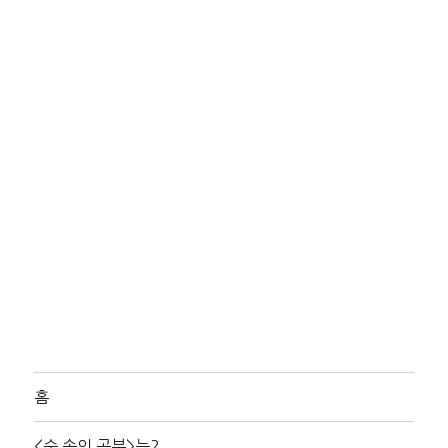
홈
<숲 속의 공부>는?