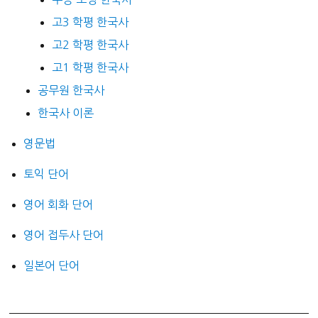
고3 학평 한국사
고2 학평 한국사
고1 학평 한국사
공무원 한국사
한국사 이론
영문법
토익 단어
영어 회화 단어
영어 접두사 단어
일본어 단어