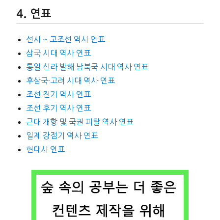
연표
선사 ~ 고조선 역사 연표
삼국 시대 역사 연표
통일 신라 발해 남북국 시대 역사 연표
후삼국·고려 시대 역사 연표
조선 전기 역사 연표
조선 후기 역사 연표
근대 개항 및 국권 피탈 역사 연표
일제 강점기 역사 연표
현대사 연표