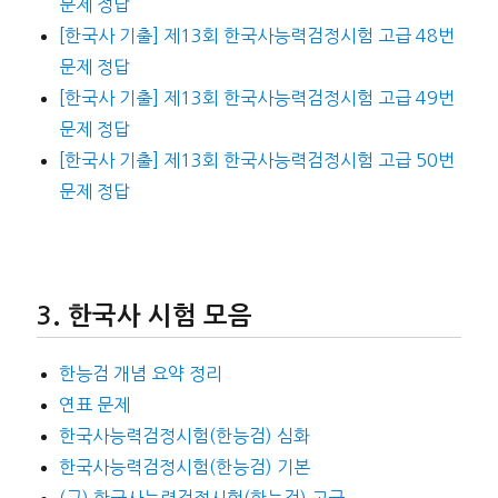
문제 정답
[한국사 기출] 제13회 한국사능력검정시험 고급 48번
문제 정답
[한국사 기출] 제13회 한국사능력검정시험 고급 49번
문제 정답
[한국사 기출] 제13회 한국사능력검정시험 고급 50번
문제 정답
한국사 시험 모음
한능검 개념 요약 정리
연표 문제
한국사능력검정시험(한능검) 심화
한국사능력검정시험(한능검) 기본
(구) 한국사능력검정시험(한능검) 고급