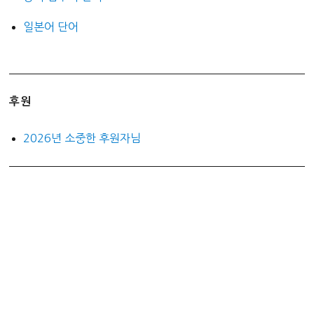
일본어 단어
후원
2026년 소중한 후원자님