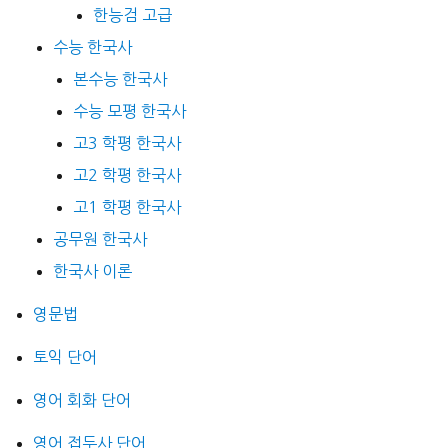
한능검 고급
수능 한국사
본수능 한국사
수능 모평 한국사
고3 학평 한국사
고2 학평 한국사
고1 학평 한국사
공무원 한국사
한국사 이론
영문법
토익 단어
영어 회화 단어
영어 접두사 단어