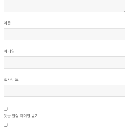
이름
이메일
웹사이트
댓글 알림 이메일 받기