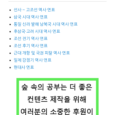
선사 ~ 고조선 역사 연표
삼국 시대 역사 연표
통일 신라 발해 남북국 시대 역사 연표
후삼국·고려 시대 역사 연표
조선 전기 역사 연표
조선 후기 역사 연표
근대 개항 및 국권 피탈 역사 연표
일제 강점기 역사 연표
현대사 연표