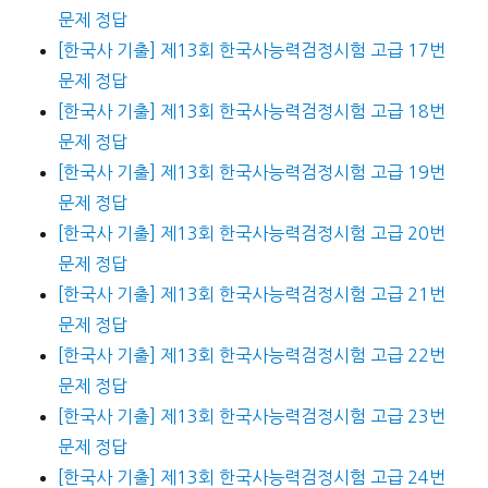
문제 정답
[한국사 기출] 제13회 한국사능력검정시험 고급 17번
문제 정답
[한국사 기출] 제13회 한국사능력검정시험 고급 18번
문제 정답
[한국사 기출] 제13회 한국사능력검정시험 고급 19번
문제 정답
[한국사 기출] 제13회 한국사능력검정시험 고급 20번
문제 정답
[한국사 기출] 제13회 한국사능력검정시험 고급 21번
문제 정답
[한국사 기출] 제13회 한국사능력검정시험 고급 22번
문제 정답
[한국사 기출] 제13회 한국사능력검정시험 고급 23번
문제 정답
[한국사 기출] 제13회 한국사능력검정시험 고급 24번