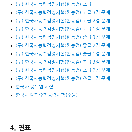
(구) 한국사능력검정시험(한능검) 초급
(구) 한국사능력검정시험(한능검) 고급 3점 문제
(구) 한국사능력검정시험(한능검) 고급 2점 문제
(구) 한국사능력검정시험(한능검) 고급 1점 문제
(구) 한국사능력검정시험(한능검) 중급 3점 문제
(구) 한국사능력검정시험(한능검) 중급 2점 문제
(구) 한국사능력검정시험(한능검) 중급 1점 문제
(구) 한국사능력검정시험(한능검) 초급 3점 문제
(구) 한국사능력검정시험(한능검) 초급 2점 문제
(구) 한국사능력검정시험(한능검) 초급 1점 문제
한국사 공무원 시험
한국사 대학수학능력시험(수능)
연표