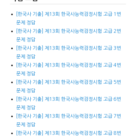
[한국사 기출] 제13회 한국사능력검정시험 고급 1번
문제 정답
[한국사 기출] 제13회 한국사능력검정시험 고급 2번
문제 정답
[한국사 기출] 제13회 한국사능력검정시험 고급 3번
문제 정답
[한국사 기출] 제13회 한국사능력검정시험 고급 4번
문제 정답
[한국사 기출] 제13회 한국사능력검정시험 고급 5번
문제 정답
[한국사 기출] 제13회 한국사능력검정시험 고급 6번
문제 정답
[한국사 기출] 제13회 한국사능력검정시험 고급 7번
문제 정답
[한국사 기출] 제13회 한국사능력검정시험 고급 8번