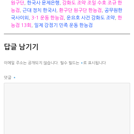
원구단
,
한국사 문제은행
,
강화도 조약 조일 수호 조규 한
능검
,
근대 정치 한국사
,
환구단 원구단 한능검
,
공무원한
국사이외
,
3⋅1 운동 한능검
,
운요호 사건 강화도 조약
,
한
능검 13회
,
일제 강점기 민족 운동 한능검
답글 남기기
이메일 주소는 공개되지 않습니다.
필수 필드는
*
로 표시됩니다
댓글
*