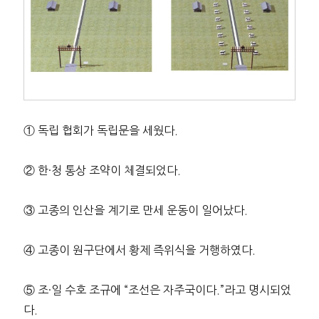
① 독립 협회가 독립문을 세웠다.
② 한·청 통상 조약이 체결되었다.
③ 고종의 인산을 계기로 만세 운동이 일어났다.
④ 고종이 원구단에서 황제 즉위식을 거행하였다.
⑤ 조·일 수호 조규에 “조선은 자주국이다.”라고 명시되었
다.