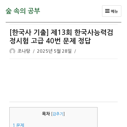
숲 속의 공부
메뉴
[한국사 기출] 제13회 한국사능력검
정시험 고급 40번 문제 정답
글
작
조나탕
2025년 5월 28일
쓴
성
이
일
자
목차
[
감추기
]
1
문제