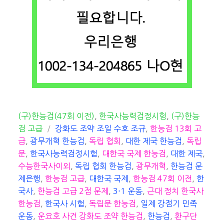
카
(구)한능검(47회 이전)
,
한국사능력검정시험
,
(구)한능
테
태
검 고급
강화도 조약 조일 수호 조규
,
한능검 13회 고
고
그
급
,
광무개혁 한능검
,
독립 협회
,
대한 제국 한능검
,
독립
리
문
,
한국사능력검정시험
,
대한국 국제 한능검
,
대한 제국
,
수능한국사이외
,
독립 협회 한능검
,
광무개혁
,
한능검 문
제은행
,
한능검 고급
,
대한국 국제
,
한능검 47회 이전
,
한
국사
,
한능검 고급 2점 문제
,
3⋅1 운동
,
근대 정치 한국사
한능검
,
한국사 시험
,
독립문 한능검
,
일제 강점기 민족
운동
,
운요호 사건 강화도 조약 한능검
,
한능검
,
환구단