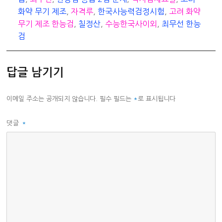
화약 무기 제조
,
자격루
,
한국사능력검정시험
,
고려 화약
무기 제조 한능검
,
칠정산
,
수능한국사이외
,
최무선 한능
검
답글 남기기
이메일 주소는 공개되지 않습니다.
필수 필드는
*
로 표시됩니다
댓글
*