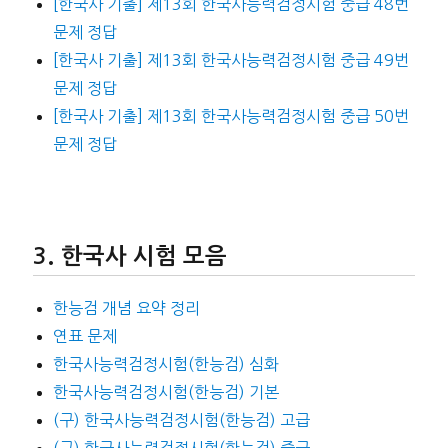
[한국사 기출] 제13회 한국사능력검정시험 중급 48번
문제 정답
[한국사 기출] 제13회 한국사능력검정시험 중급 49번
문제 정답
[한국사 기출] 제13회 한국사능력검정시험 중급 50번
문제 정답
한국사 시험 모음
한능검 개념 요약 정리
연표 문제
한국사능력검정시험(한능검) 심화
한국사능력검정시험(한능검) 기본
(구) 한국사능력검정시험(한능검) 고급
(구) 한국사능력검정시험(한능검) 중급