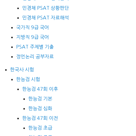
민경채 PSAT 상황판단
민경채 PSAT 자료해석
국가직 9급 국어
지방직 9급 국어
PSAT 주제별 기출
정언논리 공부자료
한국사 시험
한능검 시험
한능검 47회 이후
한능검 기본
한능검 심화
한능검 47회 이전
한능검 초급