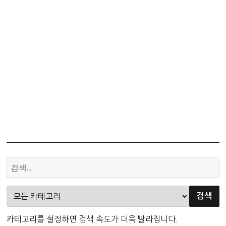
카테고리를 설정하면 검색 속도가 더욱 빨라집니다.