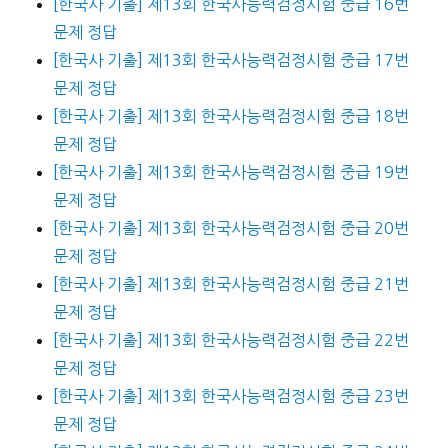
[한국사 기출] 제13회 한국사능력검정시험 중급 16번
문제 정답
[한국사 기출] 제13회 한국사능력검정시험 중급 17번
문제 정답
[한국사 기출] 제13회 한국사능력검정시험 중급 18번
문제 정답
[한국사 기출] 제13회 한국사능력검정시험 중급 19번
문제 정답
[한국사 기출] 제13회 한국사능력검정시험 중급 20번
문제 정답
[한국사 기출] 제13회 한국사능력검정시험 중급 21번
문제 정답
[한국사 기출] 제13회 한국사능력검정시험 중급 22번
문제 정답
[한국사 기출] 제13회 한국사능력검정시험 중급 23번
문제 정답