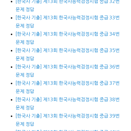
[한국사 기출] 제13회 한국사능력검정시험 중급 32번
문제 정답
[한국사 기출] 제13회 한국사능력검정시험 중급 33번
문제 정답
[한국사 기출] 제13회 한국사능력검정시험 중급 34번
문제 정답
[한국사 기출] 제13회 한국사능력검정시험 중급 35번
문제 정답
[한국사 기출] 제13회 한국사능력검정시험 중급 36번
문제 정답
[한국사 기출] 제13회 한국사능력검정시험 중급 37번
문제 정답
[한국사 기출] 제13회 한국사능력검정시험 중급 38번
문제 정답
[한국사 기출] 제13회 한국사능력검정시험 중급 39번
문제 정답