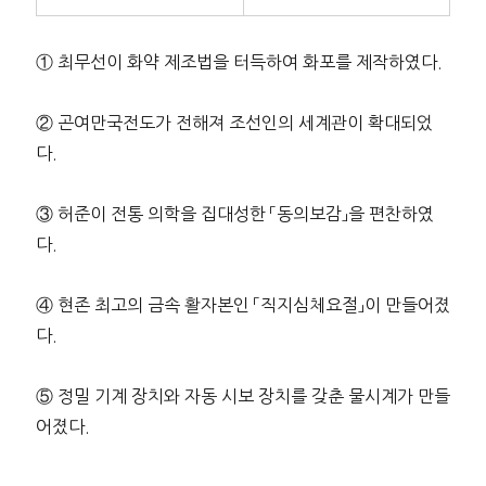
① 최무선이 화약 제조법을 터득하여 화포를 제작하였다.
② 곤여만국전도가 전해져 조선인의 세계관이 확대되었
다.
③ 허준이 전통 의학을 집대성한 「동의보감」을 편찬하였
다.
④ 현존 최고의 금속 활자본인 「직지심체요절」이 만들어졌
다.
⑤ 정밀 기계 장치와 자동 시보 장치를 갖춘 물시계가 만들
어졌다.