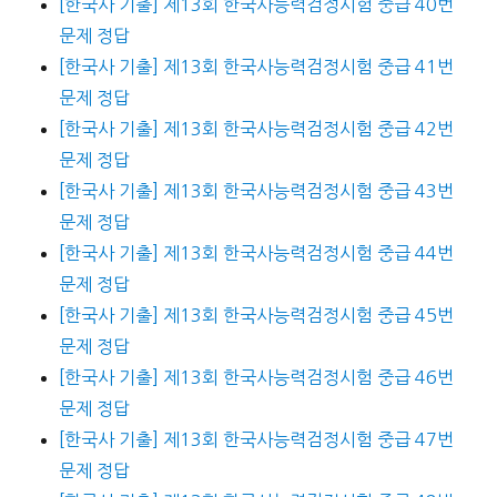
[한국사 기출] 제13회 한국사능력검정시험 중급 40번
문제 정답
[한국사 기출] 제13회 한국사능력검정시험 중급 41번
문제 정답
[한국사 기출] 제13회 한국사능력검정시험 중급 42번
문제 정답
[한국사 기출] 제13회 한국사능력검정시험 중급 43번
문제 정답
[한국사 기출] 제13회 한국사능력검정시험 중급 44번
문제 정답
[한국사 기출] 제13회 한국사능력검정시험 중급 45번
문제 정답
[한국사 기출] 제13회 한국사능력검정시험 중급 46번
문제 정답
[한국사 기출] 제13회 한국사능력검정시험 중급 47번
문제 정답