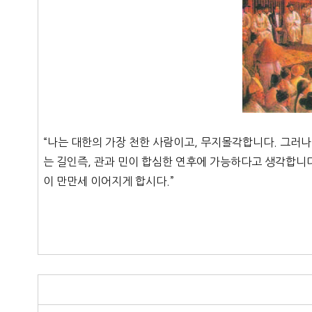
“나는 대한의 가장 천한 사람이고, 무지몰각합니다. 그러나
는 길인즉, 관과 민이 합심한 연후에 가능하다고 생각합니다
이 만만세 이어지게 합시다.”