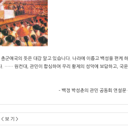
 충군애국의 뜻은 대강 알고 있습니다. 나라에 이롭고 백성을 편케 
. …… 원컨대, 관민이 합심하여 우리 황제의 성덕에 보답하고, 국
– 백정 박성춘의 관민 공동회 연설문 
< 보 기 >