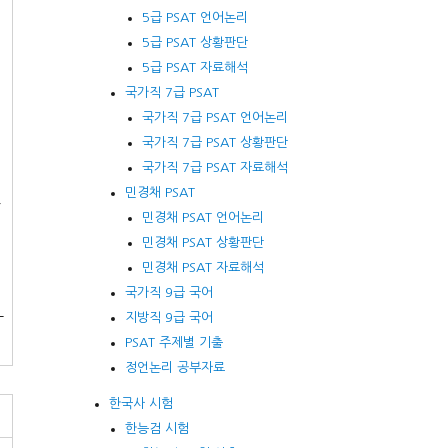
5급 PSAT 언어논리
5급 PSAT 상황판단
5급 PSAT 자료해석
국가직 7급 PSAT
국가직 7급 PSAT 언어논리
국가직 7급 PSAT 상황판단
국가직 7급 PSAT 자료해석
민경채 PSAT
하
민경채 PSAT 언어논리
운
민경채 PSAT 상황판단
민경채 PSAT 자료해석
국가직 9급 국어
–
지방직 9급 국어
PSAT 주제별 기출
정언논리 공부자료
한국사 시험
한능검 시험