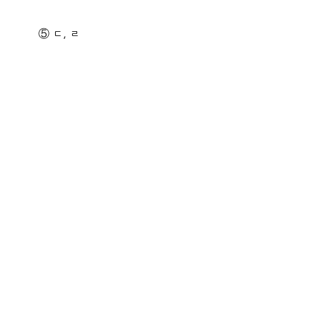
⑤ ㄷ, ㄹ