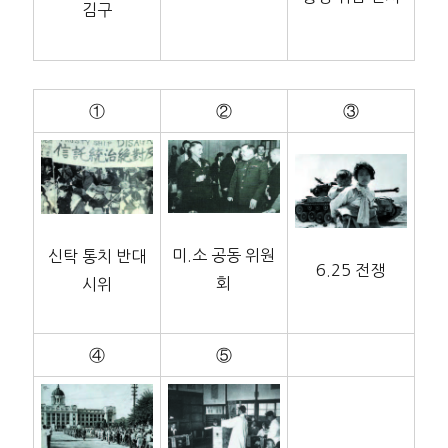
김구
①
②
③
미.소 공동 위원
신탁 통치 반대
6.25 전쟁
회
시위
④
⑤