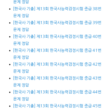
문제 정답
[한국사 기출] 제13회 한국사능력검정시험 중급 38번
문제 정답
[한국사 기출] 제13회 한국사능력검정시험 중급 39번
문제 정답
[한국사 기출] 제13회 한국사능력검정시험 중급 40번
문제 정답
[한국사 기출] 제13회 한국사능력검정시험 중급 41번
문제 정답
[한국사 기출] 제13회 한국사능력검정시험 중급 42번
문제 정답
[한국사 기출] 제13회 한국사능력검정시험 중급 43번
문제 정답
[한국사 기출] 제13회 한국사능력검정시험 중급 44번
문제 정답
[한국사 기출] 제13회 한국사능력검정시험 중급 45번