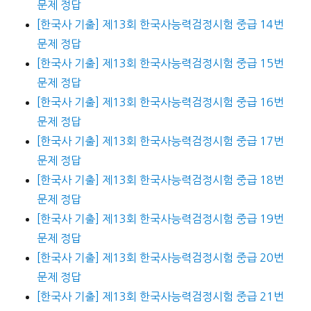
문제 정답
[한국사 기출] 제13회 한국사능력검정시험 중급 14번
문제 정답
[한국사 기출] 제13회 한국사능력검정시험 중급 15번
문제 정답
[한국사 기출] 제13회 한국사능력검정시험 중급 16번
문제 정답
[한국사 기출] 제13회 한국사능력검정시험 중급 17번
문제 정답
[한국사 기출] 제13회 한국사능력검정시험 중급 18번
문제 정답
[한국사 기출] 제13회 한국사능력검정시험 중급 19번
문제 정답
[한국사 기출] 제13회 한국사능력검정시험 중급 20번
문제 정답
[한국사 기출] 제13회 한국사능력검정시험 중급 21번