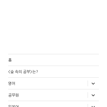
홈
<숲 속의 공부>는?
하
영어
위
메
뉴
하
공무원
확
위
장
메
뉴
하
일본어