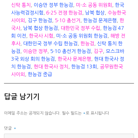
리
신탁 통치
,
이승만 정부 한능검
,
미⋅소 공동 위원회
,
한국
사능력검정시험
,
6·25 전쟁 한능검
,
남북 협상
,
수능한국
사이외
,
김구 한능검
,
5·10 총선거
,
한능검 문제은행
,
한
국사
,
남북 협상 한능검
,
대한민국 정부 수립
,
한능검 47
회 이전
,
한국사 시험
,
미⋅소 공동 위원회 한능검
,
해방 전
후사
,
대한민국 정부 수립 한능검
,
한능검
,
신탁 통치 한
능검
,
이승만 정부
,
5·10 총선거 한능검
,
김구
,
모스크바
3국 외상 회의 한능검
,
한국사 문제은행
,
현대 한국사 정
치 한능검
,
현대 한국사 정치
,
한능검 13회
,
공무원한국
사이외
,
한능검 중급
답글 남기기
이메일 주소는 공개되지 않습니다.
필수 필드는
*
로 표시됩니다
댓글
*