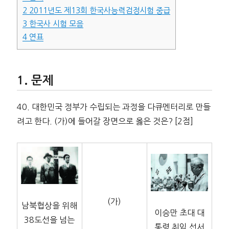
2
2011년도 제13회 한국사능력검정시험 중급
3
한국사 시험 모음
4
연표
문제
40. 대한민국 정부가 수립되는 과정을 다큐멘터리로 만들
려고 한다. (가)에 들어갈 장면으로 옳은 것은? [2점]
(가)
남북협상을 위해
이승만 초대 대
38도선을 넘는
통령 취임 선서