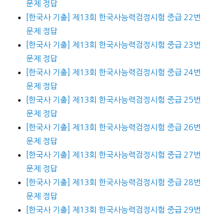
문제 정답
[한국사 기출] 제13회 한국사능력검정시험 중급 22번
문제 정답
[한국사 기출] 제13회 한국사능력검정시험 중급 23번
문제 정답
[한국사 기출] 제13회 한국사능력검정시험 중급 24번
문제 정답
[한국사 기출] 제13회 한국사능력검정시험 중급 25번
문제 정답
[한국사 기출] 제13회 한국사능력검정시험 중급 26번
문제 정답
[한국사 기출] 제13회 한국사능력검정시험 중급 27번
문제 정답
[한국사 기출] 제13회 한국사능력검정시험 중급 28번
문제 정답
[한국사 기출] 제13회 한국사능력검정시험 중급 29번