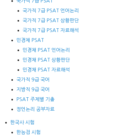
국가직 7급 PSAT
국가직 7급 PSAT 언어논리
국가직 7급 PSAT 상황판단
국가직 7급 PSAT 자료해석
민경채 PSAT
민경채 PSAT 언어논리
민경채 PSAT 상황판단
민경채 PSAT 자료해석
국가직 9급 국어
지방직 9급 국어
PSAT 주제별 기출
정언논리 공부자료
한국사 시험
한능검 시험