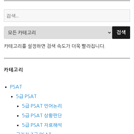
카테고리를 설정하면 검색 속도가 더욱 빨라집니다.
카테고리
PSAT
5급 PSAT
5급 PSAT 언어논리
5급 PSAT 상황판단
5급 PSAT 자료해석