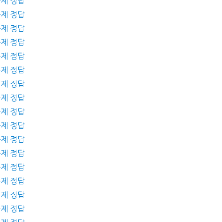
문제 정답
문제 정답
문제 정답
문제 정답
문제 정답
문제 정답
문제 정답
문제 정답
문제 정답
문제 정답
문제 정답
문제 정답
문제 정답
문제 정답
문제 정답
문제 정답