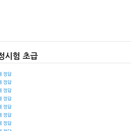
검정시험 초급
제 정답
제 정답
제 정답
제 정답
제 정답
제 정답
제 정답