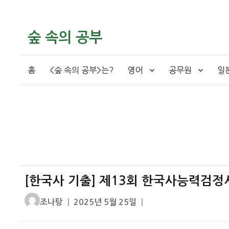
숲 속의 공부
홈
<숲 속의 공부>는?
영어
공무원
일
[한국사 기출] 제13회 한국사능력검정
글
작
조나탕
2025년 5월 25일
쓴
성
이
일