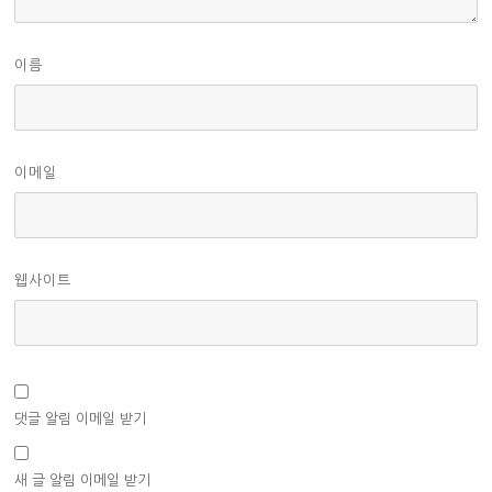
이름
이메일
웹사이트
댓글 알림 이메일 받기
새 글 알림 이메일 받기