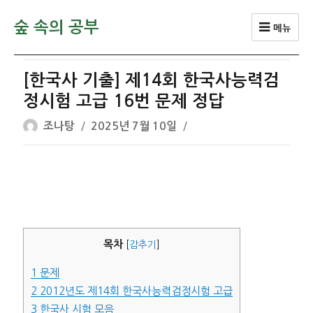
숲 속의 공부
메뉴
[한국사 기출] 제14회 한국사능력검
정시험 고급 16번 문제 정답
글
작
조나탕
2025년 7월 10일
쓴
성
이
일
자
목차
[
감추기
]
1
문제
2
2012년도 제14회 한국사능력검정시험 고급
3
한국사 시험 모음