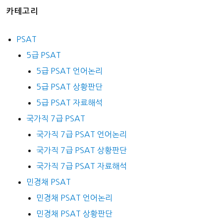
카테고리
PSAT
5급 PSAT
5급 PSAT 언어논리
5급 PSAT 상황판단
5급 PSAT 자료해석
국가직 7급 PSAT
국가직 7급 PSAT 언어논리
국가직 7급 PSAT 상황판단
국가직 7급 PSAT 자료해석
민경채 PSAT
민경채 PSAT 언어논리
민경채 PSAT 상황판단