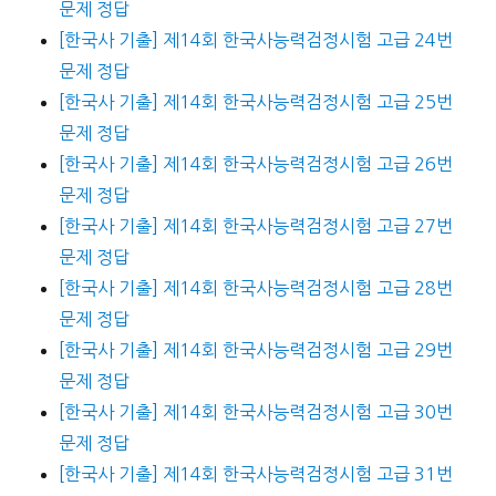
문제 정답
[한국사 기출] 제14회 한국사능력검정시험 고급 24번
문제 정답
[한국사 기출] 제14회 한국사능력검정시험 고급 25번
문제 정답
[한국사 기출] 제14회 한국사능력검정시험 고급 26번
문제 정답
[한국사 기출] 제14회 한국사능력검정시험 고급 27번
문제 정답
[한국사 기출] 제14회 한국사능력검정시험 고급 28번
문제 정답
[한국사 기출] 제14회 한국사능력검정시험 고급 29번
문제 정답
[한국사 기출] 제14회 한국사능력검정시험 고급 30번
문제 정답
[한국사 기출] 제14회 한국사능력검정시험 고급 31번