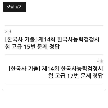
글
이전
[한국사 기출] 제14회 한국사능력검정시
이
탐
전
험 고급 15번 문제 정답
색
글:
다음
[한국사 기출] 제14회 한국사능력검정시
다
음
험 고급 17번 문제 정답
글: