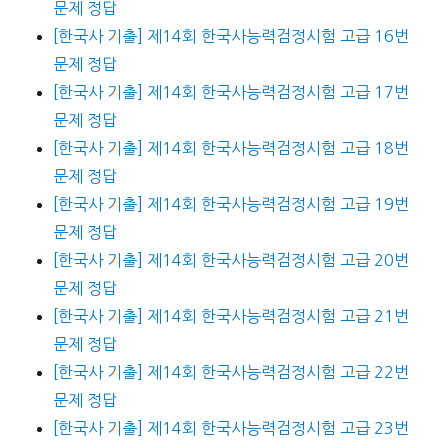
문제 정답
[한국사 기출] 제14회 한국사능력검정시험 고급 16번
문제 정답
[한국사 기출] 제14회 한국사능력검정시험 고급 17번
문제 정답
[한국사 기출] 제14회 한국사능력검정시험 고급 18번
문제 정답
[한국사 기출] 제14회 한국사능력검정시험 고급 19번
문제 정답
[한국사 기출] 제14회 한국사능력검정시험 고급 20번
문제 정답
[한국사 기출] 제14회 한국사능력검정시험 고급 21번
문제 정답
[한국사 기출] 제14회 한국사능력검정시험 고급 22번
문제 정답
[한국사 기출] 제14회 한국사능력검정시험 고급 23번