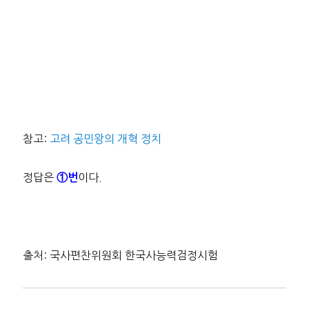
참고:
고려 공민왕의 개혁 정치
정답은
이다.
①
번
출처: 국사편찬위원회 한국사능력검정시험