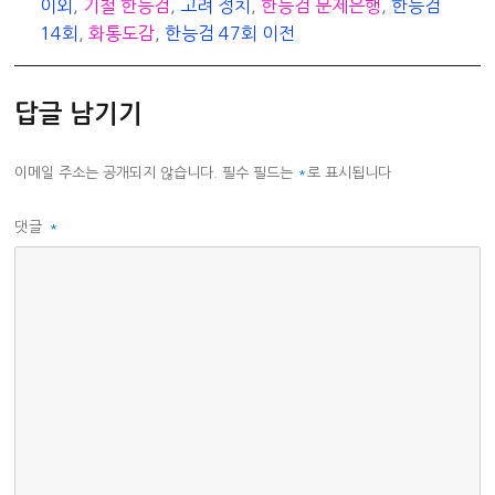
이외
,
기철 한능검
,
고려 정치
,
한능검 문제은행
,
한능검
14회
,
화통도감
,
한능검 47회 이전
답글 남기기
이메일 주소는 공개되지 않습니다.
필수 필드는
*
로 표시됩니다
댓글
*