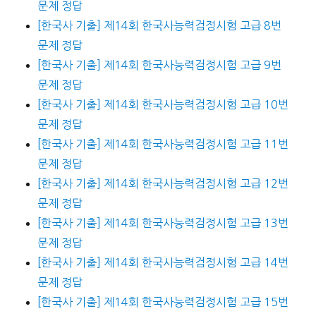
문제 정답
[한국사 기출] 제14회 한국사능력검정시험 고급 8번
문제 정답
[한국사 기출] 제14회 한국사능력검정시험 고급 9번
문제 정답
[한국사 기출] 제14회 한국사능력검정시험 고급 10번
문제 정답
[한국사 기출] 제14회 한국사능력검정시험 고급 11번
문제 정답
[한국사 기출] 제14회 한국사능력검정시험 고급 12번
문제 정답
[한국사 기출] 제14회 한국사능력검정시험 고급 13번
문제 정답
[한국사 기출] 제14회 한국사능력검정시험 고급 14번
문제 정답
[한국사 기출] 제14회 한국사능력검정시험 고급 15번