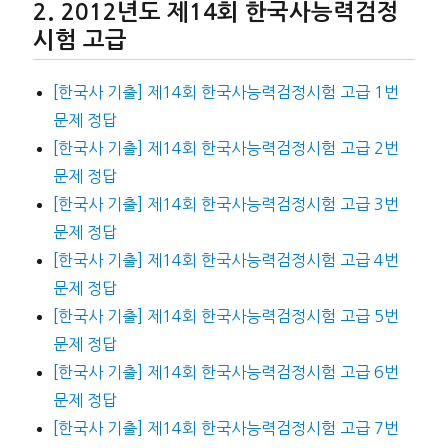
2012년도 제14회 한국사능력검정
시험 고급
[한국사 기출] 제14회 한국사능력검정시험 고급 1번
문제 정답
[한국사 기출] 제14회 한국사능력검정시험 고급 2번
문제 정답
[한국사 기출] 제14회 한국사능력검정시험 고급 3번
문제 정답
[한국사 기출] 제14회 한국사능력검정시험 고급 4번
문제 정답
[한국사 기출] 제14회 한국사능력검정시험 고급 5번
문제 정답
[한국사 기출] 제14회 한국사능력검정시험 고급 6번
문제 정답
[한국사 기출] 제14회 한국사능력검정시험 고급 7번