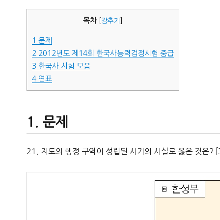
자
목차
[
감추기
]
1
문제
2
2012년도 제14회 한국사능력검정시험 중급
3
한국사 시험 모음
4
연표
문제
21. 지도의 행정 구역이 성립된 시기의 사실로 옳은 것은? [