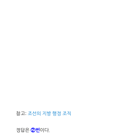
참고:
조선의 지방 행정 조직
정답은
이다.
②번