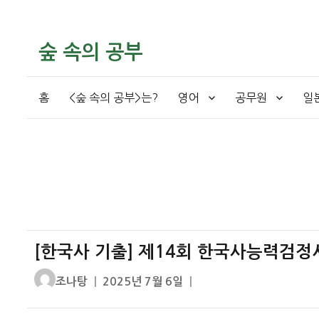
숲 속의 공부
홈
<숲 속의 공부>는?
영어
공무원
일
[한국사 기출] 제14회 한국사능력검정
글
작
조나탕
2025년 7월 6일
쓴
성
이
일