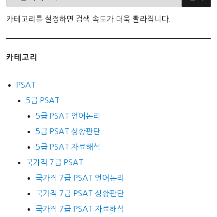
카테고리를 설정하면 검색 속도가 더욱 빨라집니다.
카테고리
PSAT
5급 PSAT
5급 PSAT 언어논리
5급 PSAT 상황판단
5급 PSAT 자료해석
국가직 7급 PSAT
국가직 7급 PSAT 언어논리
국가직 7급 PSAT 상황판단
국가직 7급 PSAT 자료해석