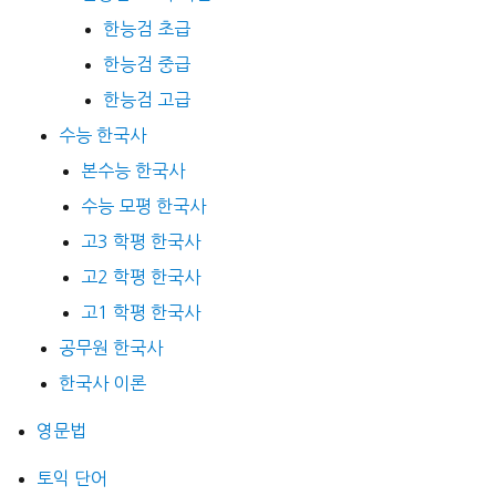
한능검 초급
한능검 중급
한능검 고급
수능 한국사
본수능 한국사
수능 모평 한국사
고3 학평 한국사
고2 학평 한국사
고1 학평 한국사
공무원 한국사
한국사 이론
영문법
토익 단어