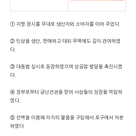
① 지방 장시를 무대로 생산자와 소비자를 이어 주었다.
② 인삼을 생산, 판매하고 대외 무역에도 깊이 관여하였
다.
③ 대동법 실시로 등장하였으며 상공업 발달을 촉진시켰
다.
④ 정부로부터 금난전권을 얻어 사상들의 성장을 억압하
였다.
⑤ 선박을 이용해 각지의 물품을 구입해서 포구에서 처분
하였다.