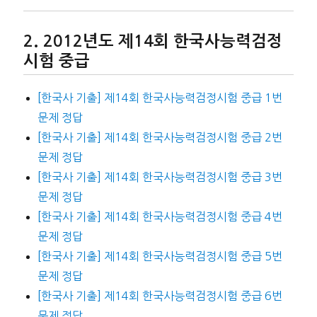
2012년도 제14회 한국사능력검정
시험 중급
[한국사 기출] 제14회 한국사능력검정시험 중급 1번
문제 정답
[한국사 기출] 제14회 한국사능력검정시험 중급 2번
문제 정답
[한국사 기출] 제14회 한국사능력검정시험 중급 3번
문제 정답
[한국사 기출] 제14회 한국사능력검정시험 중급 4번
문제 정답
[한국사 기출] 제14회 한국사능력검정시험 중급 5번
문제 정답
[한국사 기출] 제14회 한국사능력검정시험 중급 6번
문제 정답