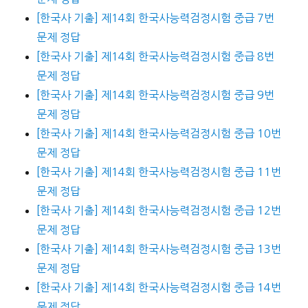
[한국사 기출] 제14회 한국사능력검정시험 중급 7번
문제 정답
[한국사 기출] 제14회 한국사능력검정시험 중급 8번
문제 정답
[한국사 기출] 제14회 한국사능력검정시험 중급 9번
문제 정답
[한국사 기출] 제14회 한국사능력검정시험 중급 10번
문제 정답
[한국사 기출] 제14회 한국사능력검정시험 중급 11번
문제 정답
[한국사 기출] 제14회 한국사능력검정시험 중급 12번
문제 정답
[한국사 기출] 제14회 한국사능력검정시험 중급 13번
문제 정답
[한국사 기출] 제14회 한국사능력검정시험 중급 14번
문제 정답