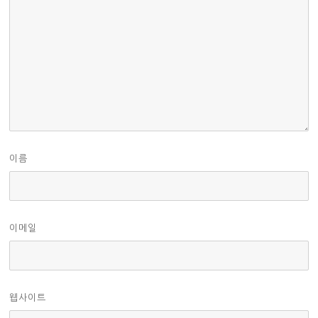
이름
이메일
웹사이트