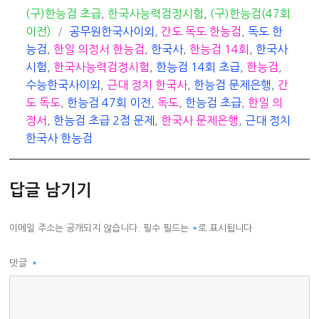
카
(구)한능검 초급
,
한국사능력검정시험
,
(구)한능검(47회
테
태
이전)
공무원한국사이외
,
간도 독도 한능검
,
독도 한
고
그
능검
,
한일 의정서 한능검
,
한국사
,
한능검 14회
,
한국사
리
시험
,
한국사능력검정시험
,
한능검 14회 초급
,
한능검
,
수능한국사이외
,
근대 정치 한국사
,
한능검 문제은행
,
간
도 독도
,
한능검 47회 이전
,
독도
,
한능검 초급
,
한일 의
정서
,
한능검 초급 2점 문제
,
한국사 문제은행
,
근대 정치
한국사 한능검
답글 남기기
이메일 주소는 공개되지 않습니다.
필수 필드는
*
로 표시됩니다
댓글
*