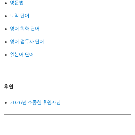
영문법
토익 단어
영어 회화 단어
영어 접두사 단어
일본어 단어
후원
2026년 소중한 후원자님