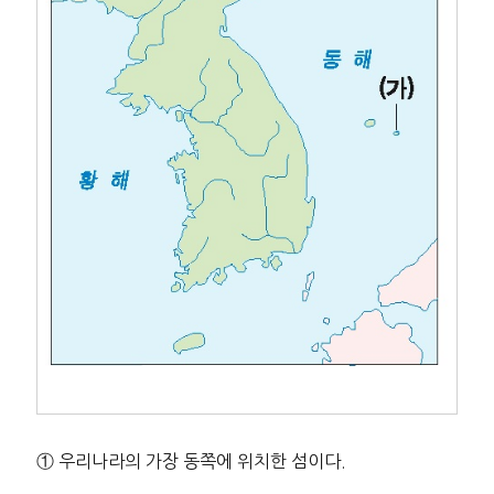
① 우리나라의 가장 동쪽에 위치한 섬이다.