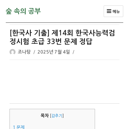
숲 속의 공부
메뉴
[한국사 기출] 제14회 한국사능력검
정시험 초급 33번 문제 정답
글
작
조나탕
2025년 7월 4일
쓴
성
이
일
자
목차
[
감추기
]
1
문제