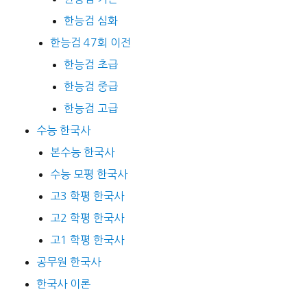
한능검 심화
한능검 47회 이전
한능검 초급
한능검 중급
한능검 고급
수능 한국사
본수능 한국사
수능 모평 한국사
고3 학평 한국사
고2 학평 한국사
고1 학평 한국사
공무원 한국사
한국사 이론