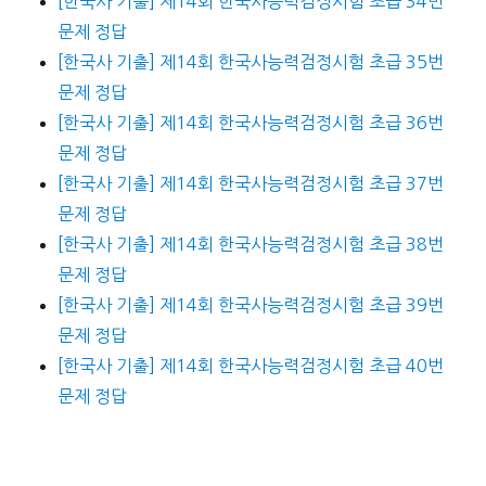
[한국사 기출] 제14회 한국사능력검정시험 초급 34번
문제 정답
[한국사 기출] 제14회 한국사능력검정시험 초급 35번
문제 정답
[한국사 기출] 제14회 한국사능력검정시험 초급 36번
문제 정답
[한국사 기출] 제14회 한국사능력검정시험 초급 37번
문제 정답
[한국사 기출] 제14회 한국사능력검정시험 초급 38번
문제 정답
[한국사 기출] 제14회 한국사능력검정시험 초급 39번
문제 정답
[한국사 기출] 제14회 한국사능력검정시험 초급 40번
문제 정답