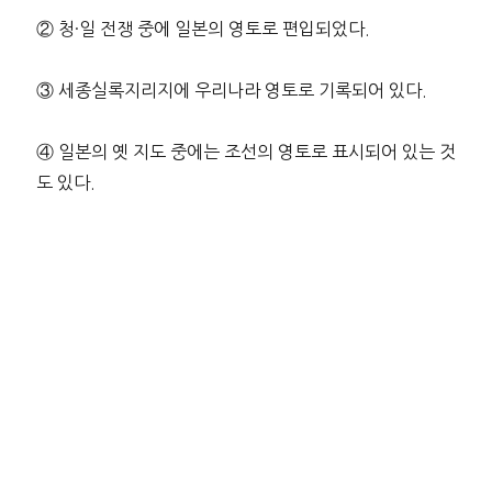
② 청·일 전쟁 중에 일본의 영토로 편입되었다.
③ 세종실록지리지에 우리나라 영토로 기록되어 있다.
④ 일본의 옛 지도 중에는 조선의 영토로 표시되어 있는 것
도 있다.