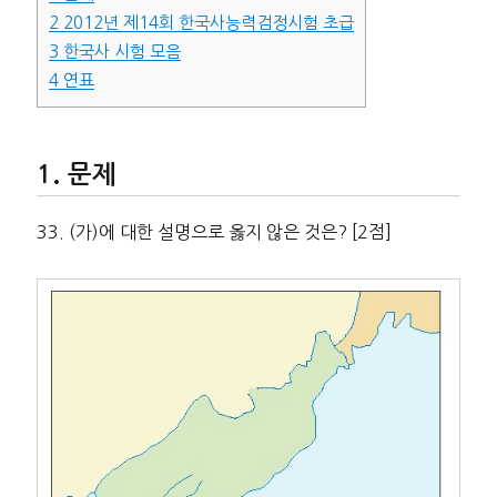
2
2012년 제14회 한국사능력검정시험 초급
3
한국사 시험 모음
4
연표
문제
33. (가)에 대한 설명으로 옳지 않은 것은? [2점]