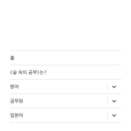
홈
<숲 속의 공부>는?
하
영어
위
메
뉴
하
공무원
확
위
장
메
뉴
하
일본어
확
위
장
메
뉴