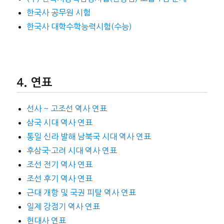
한국사 공무원 시험
한국사 대학수학능력시험(수능)
연표
선사 ~ 고조선 역사 연표
삼국 시대 역사 연표
통일 신라 발해 남북국 시대 역사 연표
후삼국·고려 시대 역사 연표
조선 전기 역사 연표
조선 후기 역사 연표
근대 개항 및 국권 피탈 역사 연표
일제 강점기 역사 연표
현대사 연표