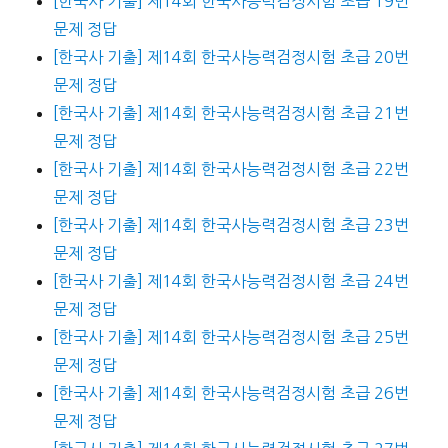
[한국사 기출] 제14회 한국사능력검정시험 초급 19번
문제 정답
[한국사 기출] 제14회 한국사능력검정시험 초급 20번
문제 정답
[한국사 기출] 제14회 한국사능력검정시험 초급 21번
문제 정답
[한국사 기출] 제14회 한국사능력검정시험 초급 22번
문제 정답
[한국사 기출] 제14회 한국사능력검정시험 초급 23번
문제 정답
[한국사 기출] 제14회 한국사능력검정시험 초급 24번
문제 정답
[한국사 기출] 제14회 한국사능력검정시험 초급 25번
문제 정답
[한국사 기출] 제14회 한국사능력검정시험 초급 26번
문제 정답