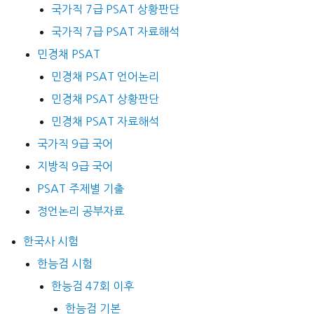
국가직 7급 PSAT 상황판단
국가직 7급 PSAT 자료해석
민경채 PSAT
민경채 PSAT 언어논리
민경채 PSAT 상황판단
민경채 PSAT 자료해석
국가직 9급 국어
지방직 9급 국어
PSAT 주제별 기출
정언논리 공부자료
한국사 시험
한능검 시험
한능검 47회 이후
한능검 기본