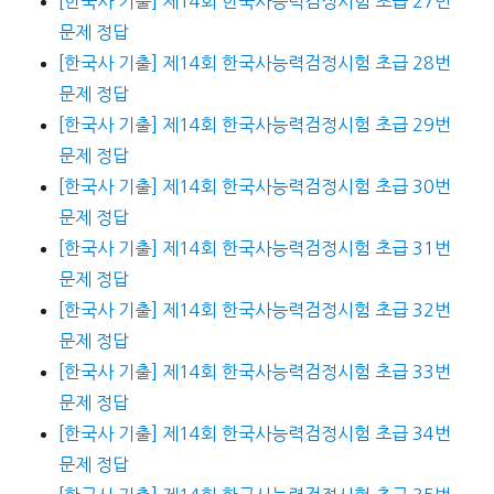
[한국사 기출] 제14회 한국사능력검정시험 초급 27번
문제 정답
[한국사 기출] 제14회 한국사능력검정시험 초급 28번
문제 정답
[한국사 기출] 제14회 한국사능력검정시험 초급 29번
문제 정답
[한국사 기출] 제14회 한국사능력검정시험 초급 30번
문제 정답
[한국사 기출] 제14회 한국사능력검정시험 초급 31번
문제 정답
[한국사 기출] 제14회 한국사능력검정시험 초급 32번
문제 정답
[한국사 기출] 제14회 한국사능력검정시험 초급 33번
문제 정답
[한국사 기출] 제14회 한국사능력검정시험 초급 34번
문제 정답