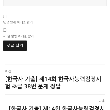
댓글 알림 이메일 받기
새 글 알림 이메일 받기
글
이전
[한국사 기출] 제14회 한국사능력검정시
이
탐
전
험 초급 38번 문제 정답
색
글:
다음
[한국사 기출] 제14회 한국사능력검정시
다