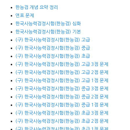
한능검 개념 요약 정리
연표 문제
한국사능력검정시험(한능검) 심화
한국사능력검정시험(한능검) 기본
(구) 한국사능력검정시험(한능검) 고급
(구) 한국사능력검정시험(한능검) 중급
(구) 한국사능력검정시험(한능검) 초급
(구) 한국사능력검정시험(한능검) 고급 3점 문제
(구) 한국사능력검정시험(한능검) 고급 2점 문제
(구) 한국사능력검정시험(한능검) 고급 1점 문제
(구) 한국사능력검정시험(한능검) 중급 3점 문제
(구) 한국사능력검정시험(한능검) 중급 2점 문제
(구) 한국사능력검정시험(한능검) 중급 1점 문제
(구) 한국사능력검정시험(한능검) 초급 3점 문제
(구) 한국사능력검정시험(한능검) 초급 2점 문제
(구) 한국사능력검정시험(한능검) 초급 1점 문제