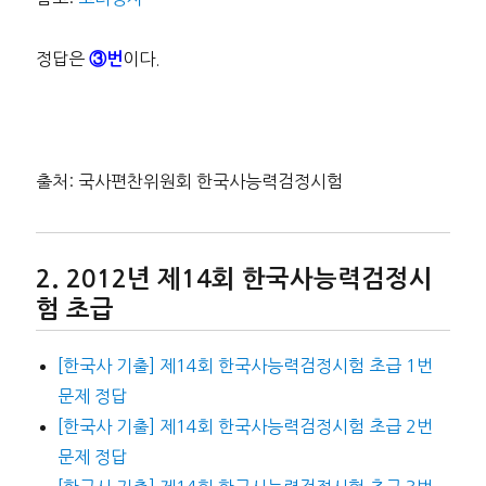
정답은
이다.
③번
출처: 국사편찬위원회 한국사능력검정시험
2012년 제14회 한국사능력검정시
험 초급
[한국사 기출] 제14회 한국사능력검정시험 초급 1번
문제 정답
[한국사 기출] 제14회 한국사능력검정시험 초급 2번
문제 정답