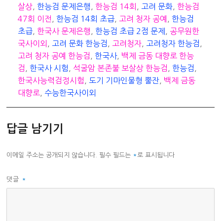
고
그
살상
,
한능검 문제은행
,
한능검 14회
,
고려 문화
,
한능검
리
47회 이전
,
한능검 14회 초급
,
고려 청자 공예
,
한능검
초급
,
한국사 문제은행
,
한능검 초급 2점 문제
,
공무원한
국사이외
,
고려 문화 한능검
,
고려청자
,
고려청자 한능검
,
고려 청자 공예 한능검
,
한국사
,
백제 금동 대향로 한능
검
,
한국사 시험
,
석굴암 본존불 보살상 한능검
,
한능검
,
한국사능력검정시험
,
도기 기마인물형 뿔잔
,
백제 금동
대향로
,
수능한국사이외
답글 남기기
이메일 주소는 공개되지 않습니다.
필수 필드는
*
로 표시됩니다
댓글
*