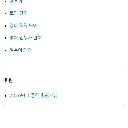
영문법
토익 단어
영어 회화 단어
영어 접두사 단어
일본어 단어
후원
2026년 소중한 후원자님