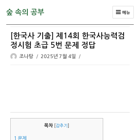
숲 속의 공부
메뉴
[한국사 기출] 제14회 한국사능력검
정시험 초급 5번 문제 정답
글
작
조나탕
2025년 7월 4일
쓴
성
이
일
자
목차
[
감추기
]
1
문제