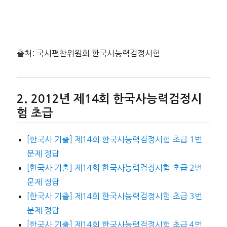
출처: 국사편찬위원회 한국사능력검정시험
2012년 제14회 한국사능력검정시
험 초급
[한국사 기출] 제14회 한국사능력검정시험 초급 1번
문제 정답
[한국사 기출] 제14회 한국사능력검정시험 초급 2번
문제 정답
[한국사 기출] 제14회 한국사능력검정시험 초급 3번
문제 정답
[한국사 기출] 제14회 한국사능력검정시험 초급 4번