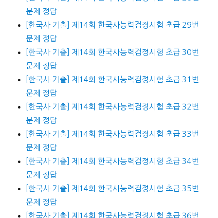
문제 정답
[한국사 기출] 제14회 한국사능력검정시험 초급 29번
문제 정답
[한국사 기출] 제14회 한국사능력검정시험 초급 30번
문제 정답
[한국사 기출] 제14회 한국사능력검정시험 초급 31번
문제 정답
[한국사 기출] 제14회 한국사능력검정시험 초급 32번
문제 정답
[한국사 기출] 제14회 한국사능력검정시험 초급 33번
문제 정답
[한국사 기출] 제14회 한국사능력검정시험 초급 34번
문제 정답
[한국사 기출] 제14회 한국사능력검정시험 초급 35번
문제 정답
[한국사 기출] 제14회 한국사능력검정시험 초급 36번