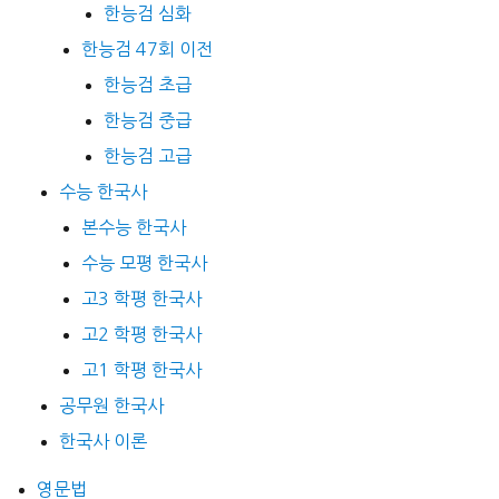
한능검 심화
한능검 47회 이전
한능검 초급
한능검 중급
한능검 고급
수능 한국사
본수능 한국사
수능 모평 한국사
고3 학평 한국사
고2 학평 한국사
고1 학평 한국사
공무원 한국사
한국사 이론
영문법