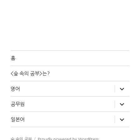
홈
<숲 속의 공부>는?
하
영어
위
메
뉴
하
공무원
확
위
장
메
뉴
하
일본어
확
위
장
메
뉴
확
숲 속의 공부
Proudly powered by WordPress