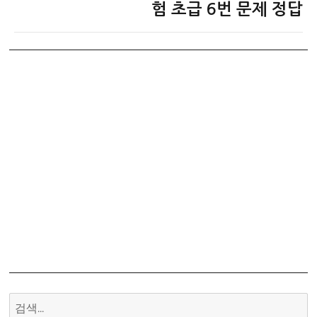
음
험 초급 6번 문제 정답
글: