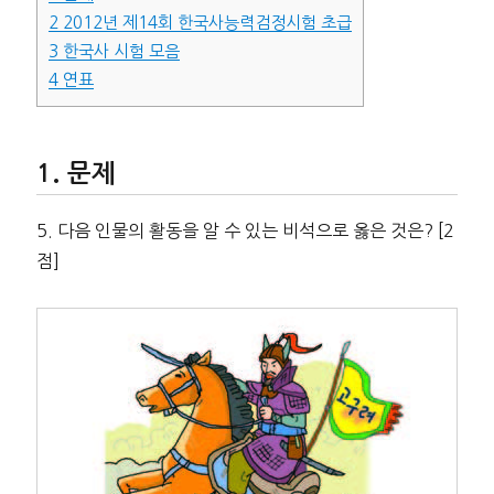
2
2012년 제14회 한국사능력검정시험 초급
3
한국사 시험 모음
4
연표
문제
5. 다음 인물의 활동을 알 수 있는 비석으로 옳은 것은? [2
점]