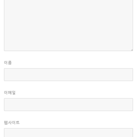
이름
이메일
웹사이트