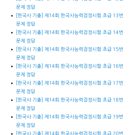
문제 정답
[한국사 기출] 제14회 한국사능력검정시험 초급 13번
문제 정답
[한국사 기출] 제14회 한국사능력검정시험 초급 14번
문제 정답
[한국사 기출] 제14회 한국사능력검정시험 초급 15번
문제 정답
[한국사 기출] 제14회 한국사능력검정시험 초급 16번
문제 정답
[한국사 기출] 제14회 한국사능력검정시험 초급 17번
문제 정답
[한국사 기출] 제14회 한국사능력검정시험 초급 18번
문제 정답
[한국사 기출] 제14회 한국사능력검정시험 초급 19번
문제 정답
[한국사 기출] 제14회 한국사능력검정시험 초급 20번