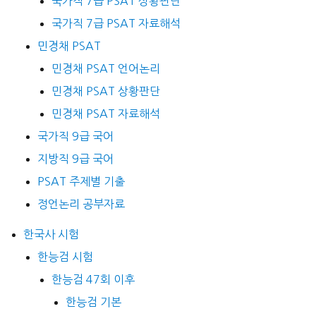
국가직 7급 PSAT 상황판단
국가직 7급 PSAT 자료해석
민경채 PSAT
민경채 PSAT 언어논리
민경채 PSAT 상황판단
민경채 PSAT 자료해석
국가직 9급 국어
지방직 9급 국어
PSAT 주제별 기출
정언논리 공부자료
한국사 시험
한능검 시험
한능검 47회 이후
한능검 기본