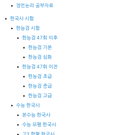
정언논리 공부자료
한국사 시험
한능검 시험
한능검 47회 이후
한능검 기본
한능검 심화
한능검 47회 이전
한능검 초급
한능검 중급
한능검 고급
수능 한국사
본수능 한국사
수능 모평 한국사
고3 학평 한국사