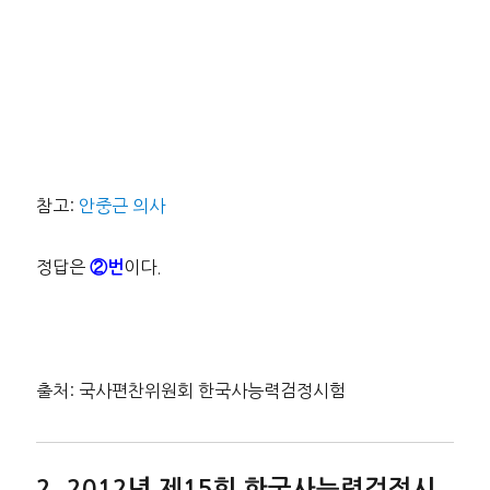
참고:
안중근 의사
정답은
이다.
②번
출처: 국사편찬위원회 한국사능력검정시험
2012년 제15회 한국사능력검정시