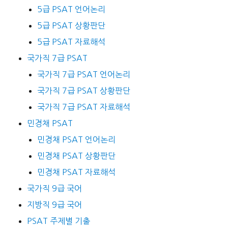
5급 PSAT 언어논리
5급 PSAT 상황판단
5급 PSAT 자료해석
국가직 7급 PSAT
국가직 7급 PSAT 언어논리
국가직 7급 PSAT 상황판단
국가직 7급 PSAT 자료해석
민경채 PSAT
민경채 PSAT 언어논리
민경채 PSAT 상황판단
민경채 PSAT 자료해석
국가직 9급 국어
지방직 9급 국어
PSAT 주제별 기출