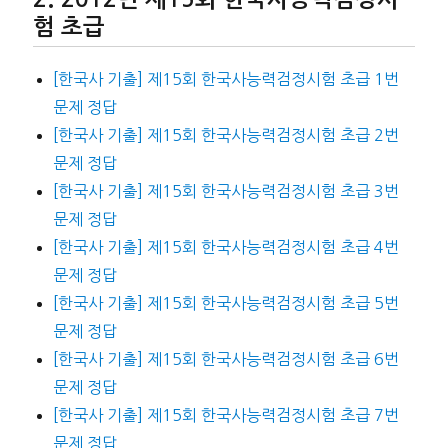
험 초급
[한국사 기출] 제15회 한국사능력검정시험 초급 1번
문제 정답
[한국사 기출] 제15회 한국사능력검정시험 초급 2번
문제 정답
[한국사 기출] 제15회 한국사능력검정시험 초급 3번
문제 정답
[한국사 기출] 제15회 한국사능력검정시험 초급 4번
문제 정답
[한국사 기출] 제15회 한국사능력검정시험 초급 5번
문제 정답
[한국사 기출] 제15회 한국사능력검정시험 초급 6번
문제 정답
[한국사 기출] 제15회 한국사능력검정시험 초급 7번
문제 정답