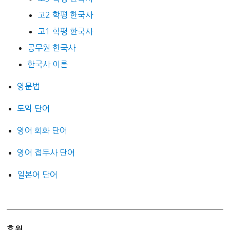
고2 학평 한국사
고1 학평 한국사
공무원 한국사
한국사 이론
영문법
토익 단어
영어 회화 단어
영어 접두사 단어
일본어 단어
후원