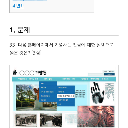
4
연표
문제
33. 다음 홈페이지에서 기념하는 인물에 대한 설명으로
옳은 것은? [3점]