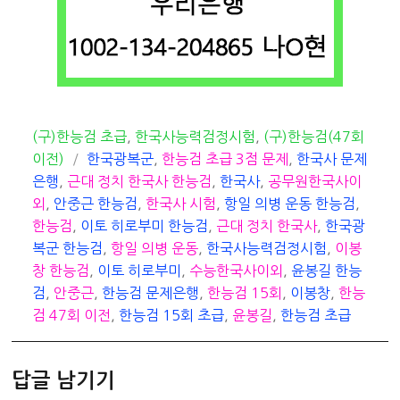
카
(구)한능검 초급
,
한국사능력검정시험
,
(구)한능검(47회
테
태
이전)
한국광복군
,
한능검 초급 3점 문제
,
한국사 문제
고
그
은행
,
근대 정치 한국사 한능검
,
한국사
,
공무원한국사이
리
외
,
안중근 한능검
,
한국사 시험
,
항일 의병 운동 한능검
,
한능검
,
이토 히로부미 한능검
,
근대 정치 한국사
,
한국광
복군 한능검
,
항일 의병 운동
,
한국사능력검정시험
,
이봉
창 한능검
,
이토 히로부미
,
수능한국사이외
,
윤봉길 한능
검
,
안중근
,
한능검 문제은행
,
한능검 15회
,
이봉창
,
한능
검 47회 이전
,
한능검 15회 초급
,
윤봉길
,
한능검 초급
답글 남기기