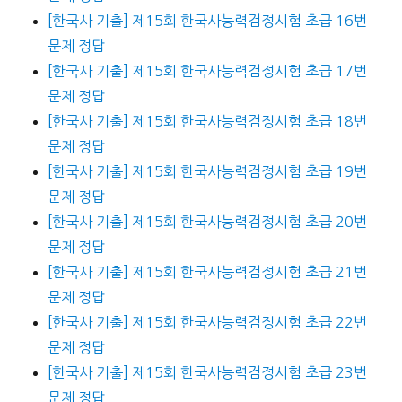
[한국사 기출] 제15회 한국사능력검정시험 초급 16번
문제 정답
[한국사 기출] 제15회 한국사능력검정시험 초급 17번
문제 정답
[한국사 기출] 제15회 한국사능력검정시험 초급 18번
문제 정답
[한국사 기출] 제15회 한국사능력검정시험 초급 19번
문제 정답
[한국사 기출] 제15회 한국사능력검정시험 초급 20번
문제 정답
[한국사 기출] 제15회 한국사능력검정시험 초급 21번
문제 정답
[한국사 기출] 제15회 한국사능력검정시험 초급 22번
문제 정답
[한국사 기출] 제15회 한국사능력검정시험 초급 23번
문제 정답