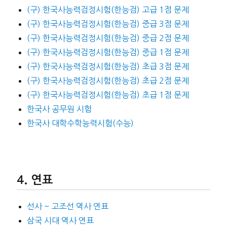
(구) 한국사능력검정시험(한능검) 고급 1점 문제
(구) 한국사능력검정시험(한능검) 중급 3점 문제
(구) 한국사능력검정시험(한능검) 중급 2점 문제
(구) 한국사능력검정시험(한능검) 중급 1점 문제
(구) 한국사능력검정시험(한능검) 초급 3점 문제
(구) 한국사능력검정시험(한능검) 초급 2점 문제
(구) 한국사능력검정시험(한능검) 초급 1점 문제
한국사 공무원 시험
한국사 대학수학능력시험(수능)
연표
선사 ~ 고조선 역사 연표
삼국 시대 역사 연표