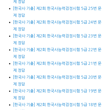
제 정답
[한국사 기출] 제2회 한국사능력검정시험 5급 25번 문
제 정답
[한국사 기출] 제2회 한국사능력검정시험 5급 24번 문
제 정답
[한국사 기출] 제2회 한국사능력검정시험 5급 23번 문
제 정답
[한국사 기출] 제2회 한국사능력검정시험 5급 22번 문
제 정답
[한국사 기출] 제2회 한국사능력검정시험 5급 21번 문
제 정답
[한국사 기출] 제2회 한국사능력검정시험 5급 20번 문
제 정답
[한국사 기출] 제2회 한국사능력검정시험 5급 19번 문
제 정답
[한국사 기출] 제2회 한국사능력검정시험 5급 18번 문