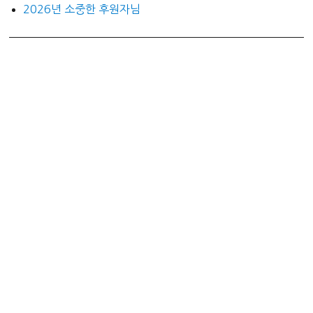
2026년 소중한 후원자님