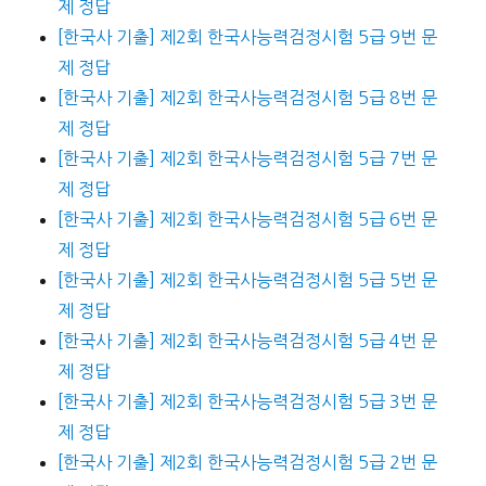
제 정답
[한국사 기출] 제2회 한국사능력검정시험 5급 9번 문
제 정답
[한국사 기출] 제2회 한국사능력검정시험 5급 8번 문
제 정답
[한국사 기출] 제2회 한국사능력검정시험 5급 7번 문
제 정답
[한국사 기출] 제2회 한국사능력검정시험 5급 6번 문
제 정답
[한국사 기출] 제2회 한국사능력검정시험 5급 5번 문
제 정답
[한국사 기출] 제2회 한국사능력검정시험 5급 4번 문
제 정답
[한국사 기출] 제2회 한국사능력검정시험 5급 3번 문
제 정답
[한국사 기출] 제2회 한국사능력검정시험 5급 2번 문