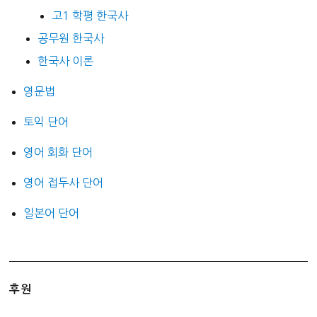
고1 학평 한국사
공무원 한국사
한국사 이론
영문법
토익 단어
영어 회화 단어
영어 접두사 단어
일본어 단어
후원