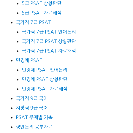
5급 PSAT 상황판단
5급 PSAT 자료해석
국가직 7급 PSAT
국가직 7급 PSAT 언어논리
국가직 7급 PSAT 상황판단
국가직 7급 PSAT 자료해석
민경채 PSAT
민경채 PSAT 언어논리
민경채 PSAT 상황판단
민경채 PSAT 자료해석
국가직 9급 국어
지방직 9급 국어
PSAT 주제별 기출
정언논리 공부자료