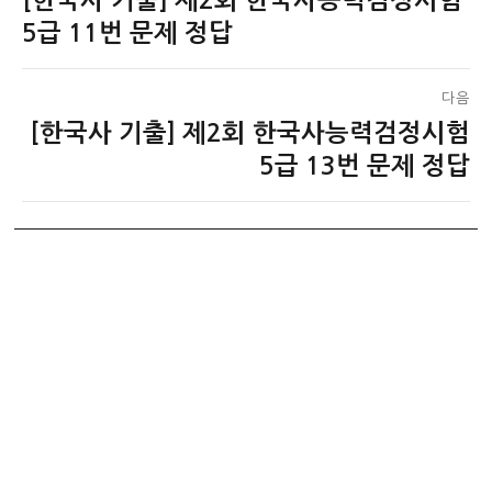
[한국사 기출] 제2회 한국사능력검정시험
탐
전
5급 11번 문제 정답
색
글:
다음
[한국사 기출] 제2회 한국사능력검정시험
다
음
5급 13번 문제 정답
글: