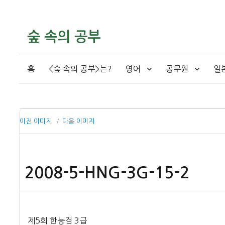
숲 속의 공부
홈
<숲 속의 공부>는?
영어
공무원
일
이전 이미지
다음 이미지
2008-5-HNG-3G-15-2
제5회 한능검 3급