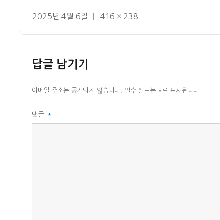
작
전
2025년 4월 6일
416 × 238
성
체
일
크
자
기
답글 남기기
이메일 주소는 공개되지 않습니다.
필수 필드는
*
로 표시됩니다
댓글
*