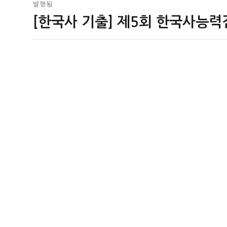
글
발행됨
[한국사 기출] 제5회 한국사능력
탐
색