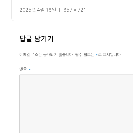
작
전
2025년 4월 18일
857 × 721
성
체
일
크
자
기
답글 남기기
이메일 주소는 공개되지 않습니다.
필수 필드는
*
로 표시됩니다
댓글
*