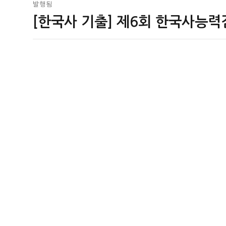
글
발행됨
[한국사 기출] 제6회 한국사능력
탐
색