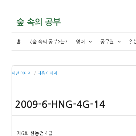
숲 속의 공부
홈
<숲 속의 공부>는?
영어
공무원
일
이전 이미지
다음 이미지
2009-6-HNG-4G-14
제6회 한능검 4급