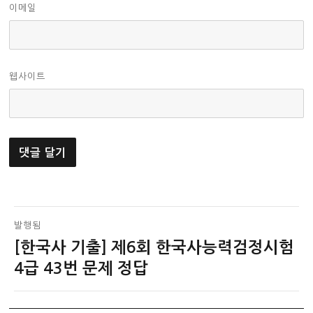
이메일
웹사이트
글
발행됨
[한국사 기출] 제6회 한국사능력검정시험
탐
4급 43번 문제 정답
색