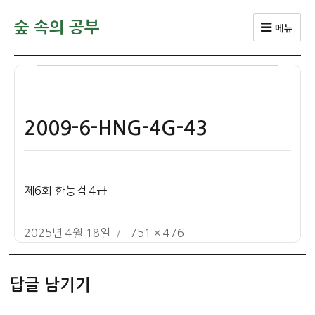
숲 속의 공부
메뉴
2009-6-HNG-4G-43
제6회 한능검 4급
작
전
2025년 4월 18일
751 × 476
성
체
일
크
답글 남기기
자
기