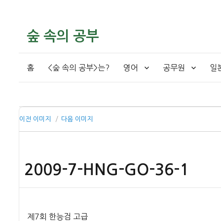
숲 속의 공부
홈
<숲 속의 공부>는?
영어
공무원
일
이전 이미지
다음 이미지
2009-7-HNG-GO-36-1
제7회 한능검 고급