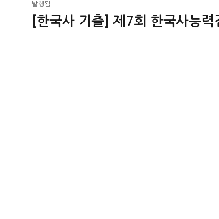
글
발행됨
[한국사 기출] 제7회 한국사능력
탐
색