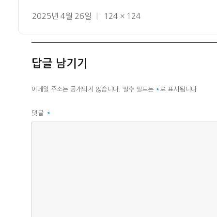
작
전
2025년 4월 26일
124 × 124
성
체
일
크
자
기
답글 남기기
이메일 주소는 공개되지 않습니다.
필수 필드는
*
로 표시됩니다
댓글
*