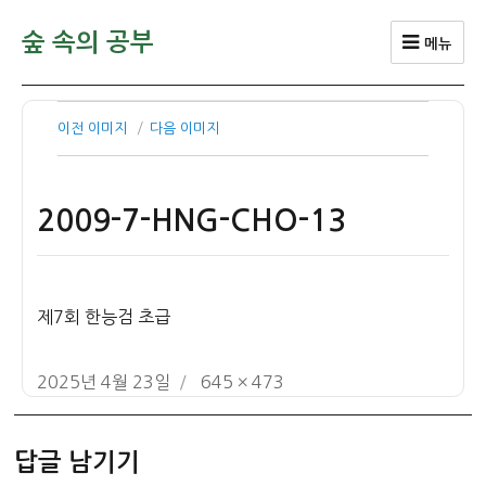
숲 속의 공부
메뉴
이전 이미지
다음 이미지
2009-7-HNG-CHO-13
제7회 한능검 초급
작
전
2025년 4월 23일
645 × 473
성
체
일
크
답글 남기기
자
기