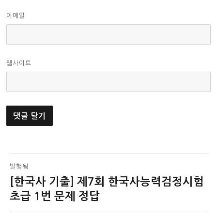
이메일
웹사이트
글
발행됨
[한국사 기출] 제7회 한국사능력검정시험
탐
초급 1번 문제 정답
색