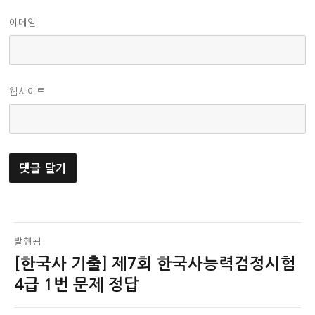
이메일
웹사이트
글
발행됨
[한국사 기출] 제7회 한국사능력검정시험
탐
4급 1번 문제 정답
색