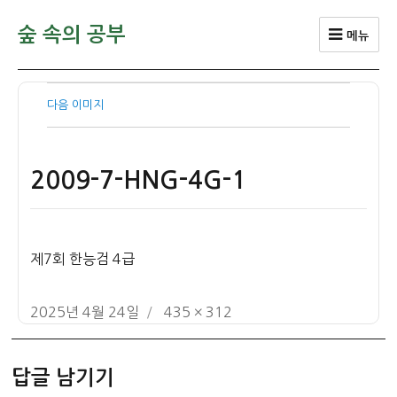
숲 속의 공부
메뉴
다음 이미지
2009-7-HNG-4G-1
제7회 한능검 4급
작
전
2025년 4월 24일
435 × 312
성
체
일
크
답글 남기기
자
기