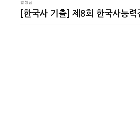
글
발행됨
[한국사 기출] 제8회 한국사능력
탐
색