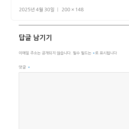
작
전
2025년 4월 30일
200 × 148
성
체
일
크
자
기
답글 남기기
이메일 주소는 공개되지 않습니다.
필수 필드는
*
로 표시됩니다
댓글
*