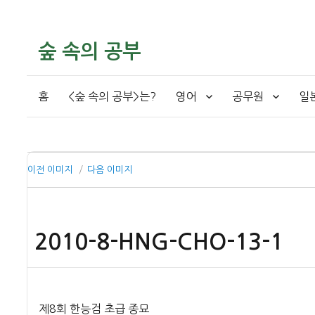
숲 속의 공부
홈
<숲 속의 공부>는?
영어
공무원
일
이전 이미지
다음 이미지
2010-8-HNG-CHO-13-1
제8회 한능검 초급 종묘