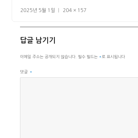
작
전
2025년 5월 1일
204 × 157
성
체
일
크
자
기
답글 남기기
이메일 주소는 공개되지 않습니다.
필수 필드는
*
로 표시됩니다
댓글
*