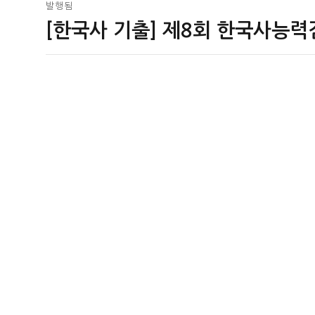
글
발행됨
[한국사 기출] 제8회 한국사능력
탐
색