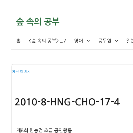
숲 속의 공부
홈
<숲 속의 공부>는?
영어
공무원
일
이전 이미지
2010-8-HNG-CHO-17-4
제8회 한능검 초급 공민왕릉