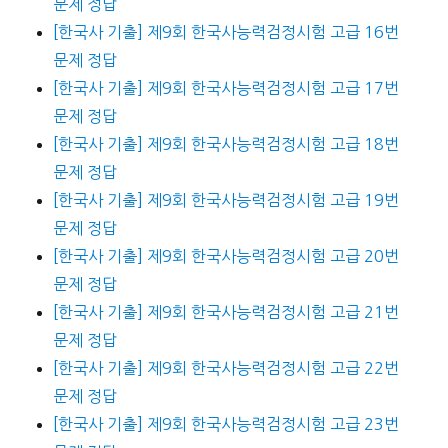
문제 정답
[한국사 기출] 제9회 한국사능력검정시험 고급 16번
문제 정답
[한국사 기출] 제9회 한국사능력검정시험 고급 17번
문제 정답
[한국사 기출] 제9회 한국사능력검정시험 고급 18번
문제 정답
[한국사 기출] 제9회 한국사능력검정시험 고급 19번
문제 정답
[한국사 기출] 제9회 한국사능력검정시험 고급 20번
문제 정답
[한국사 기출] 제9회 한국사능력검정시험 고급 21번
문제 정답
[한국사 기출] 제9회 한국사능력검정시험 고급 22번
문제 정답
[한국사 기출] 제9회 한국사능력검정시험 고급 23번