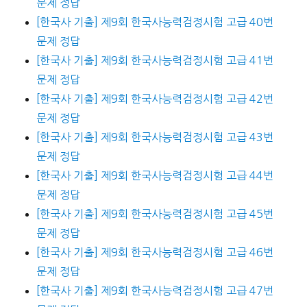
문제 정답
[한국사 기출] 제9회 한국사능력검정시험 고급 40번
문제 정답
[한국사 기출] 제9회 한국사능력검정시험 고급 41번
문제 정답
[한국사 기출] 제9회 한국사능력검정시험 고급 42번
문제 정답
[한국사 기출] 제9회 한국사능력검정시험 고급 43번
문제 정답
[한국사 기출] 제9회 한국사능력검정시험 고급 44번
문제 정답
[한국사 기출] 제9회 한국사능력검정시험 고급 45번
문제 정답
[한국사 기출] 제9회 한국사능력검정시험 고급 46번
문제 정답
[한국사 기출] 제9회 한국사능력검정시험 고급 47번