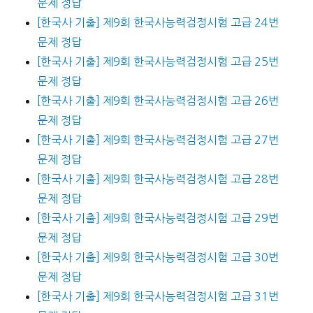
문제 정답
[한국사 기출] 제9회 한국사능력검정시험 고급 24번
문제 정답
[한국사 기출] 제9회 한국사능력검정시험 고급 25번
문제 정답
[한국사 기출] 제9회 한국사능력검정시험 고급 26번
문제 정답
[한국사 기출] 제9회 한국사능력검정시험 고급 27번
문제 정답
[한국사 기출] 제9회 한국사능력검정시험 고급 28번
문제 정답
[한국사 기출] 제9회 한국사능력검정시험 고급 29번
문제 정답
[한국사 기출] 제9회 한국사능력검정시험 고급 30번
문제 정답
[한국사 기출] 제9회 한국사능력검정시험 고급 31번