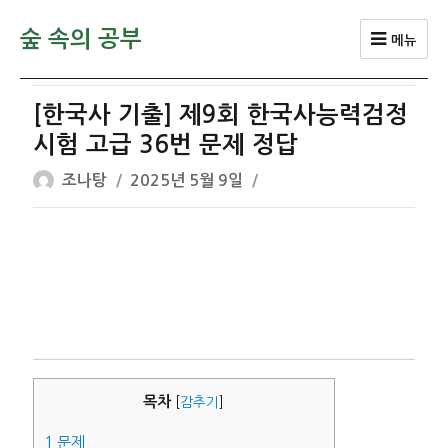
숲 속의 공부
메뉴
[한국사 기출] 제9회 한국사능력검정
시험 고급 36번 문제 정답
글
작
조나탕
2025년 5월 9일
쓴
성
이
일
자
목차
[
감추기
]
1
문제