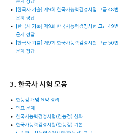
문제 정답
[한국사 기출] 제9회 한국사능력검정시험 고급 48번
문제 정답
[한국사 기출] 제9회 한국사능력검정시험 고급 49번
문제 정답
[한국사 기출] 제9회 한국사능력검정시험 고급 50번
문제 정답
한국사 시험 모음
한능검 개념 요약 정리
연표 문제
한국사능력검정시험(한능검) 심화
한국사능력검정시험(한능검) 기본
(구) 한국사능력검정시험(한능검) 고급