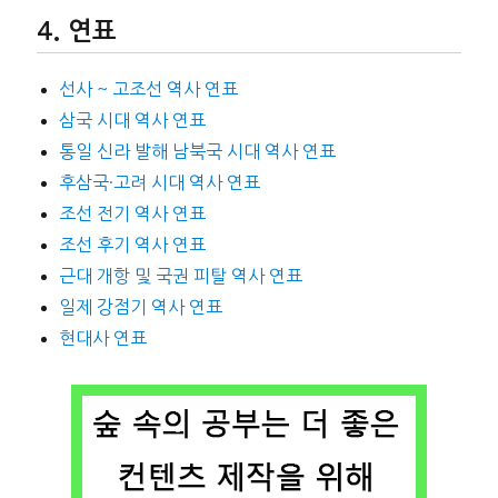
연표
선사 ~ 고조선 역사 연표
삼국 시대 역사 연표
통일 신라 발해 남북국 시대 역사 연표
후삼국·고려 시대 역사 연표
조선 전기 역사 연표
조선 후기 역사 연표
근대 개항 및 국권 피탈 역사 연표
일제 강점기 역사 연표
현대사 연표