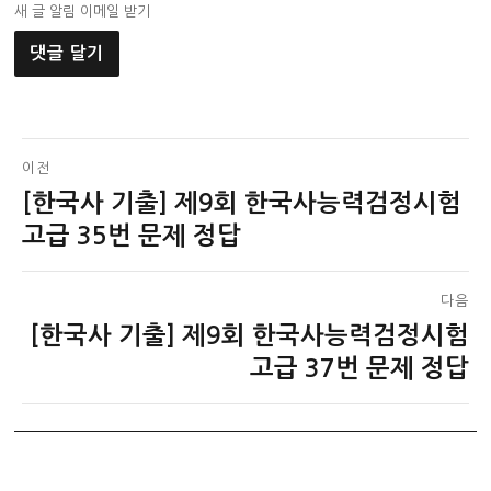
새 글 알림 이메일 받기
글
이전
[한국사 기출] 제9회 한국사능력검정시험
이
탐
전
고급 35번 문제 정답
색
글:
다음
[한국사 기출] 제9회 한국사능력검정시험
다
음
고급 37번 문제 정답
글: