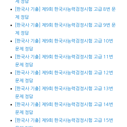
제 정답
[한국사 기출] 제9회 한국사능력검정시험 고급 8번 문
제 정답
[한국사 기출] 제9회 한국사능력검정시험 고급 9번 문
제 정답
[한국사 기출] 제9회 한국사능력검정시험 고급 10번
문제 정답
[한국사 기출] 제9회 한국사능력검정시험 고급 11번
문제 정답
[한국사 기출] 제9회 한국사능력검정시험 고급 12번
문제 정답
[한국사 기출] 제9회 한국사능력검정시험 고급 13번
문제 정답
[한국사 기출] 제9회 한국사능력검정시험 고급 14번
문제 정답
[한국사 기출] 제9회 한국사능력검정시험 고급 15번