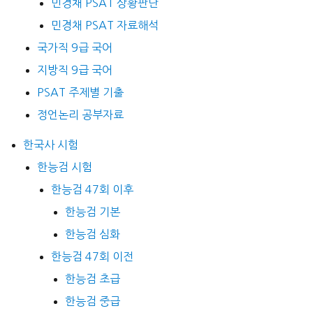
민경채 PSAT 상황판단
민경채 PSAT 자료해석
국가직 9급 국어
지방직 9급 국어
PSAT 주제별 기출
정언논리 공부자료
한국사 시험
한능검 시험
한능검 47회 이후
한능검 기본
한능검 심화
한능검 47회 이전
한능검 초급
한능검 중급