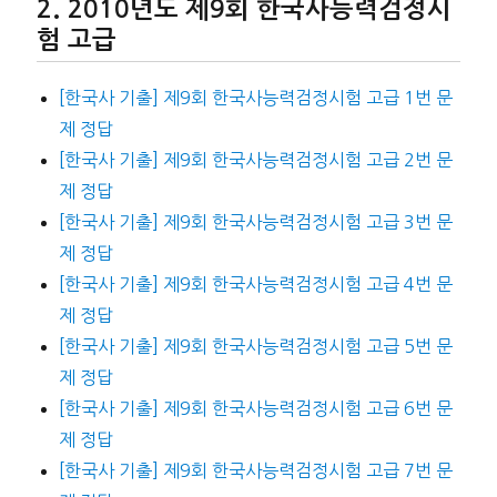
2010년도 제9회 한국사능력검정시
험 고급
[한국사 기출] 제9회 한국사능력검정시험 고급 1번 문
제 정답
[한국사 기출] 제9회 한국사능력검정시험 고급 2번 문
제 정답
[한국사 기출] 제9회 한국사능력검정시험 고급 3번 문
제 정답
[한국사 기출] 제9회 한국사능력검정시험 고급 4번 문
제 정답
[한국사 기출] 제9회 한국사능력검정시험 고급 5번 문
제 정답
[한국사 기출] 제9회 한국사능력검정시험 고급 6번 문
제 정답
[한국사 기출] 제9회 한국사능력검정시험 고급 7번 문