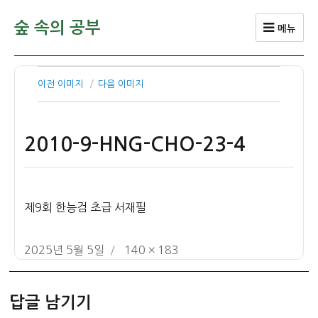
숲 속의 공부
메뉴
이전 이미지
다음 이미지
2010-9-HNG-CHO-23-4
제9회 한능검 초급 서재필
작
전
2025년 5월 5일
140 × 183
성
체
일
크
답글 남기기
자
기