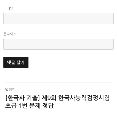
이메일
웹사이트
글
발행됨
[한국사 기출] 제9회 한국사능력검정시험
탐
초급 1번 문제 정답
색