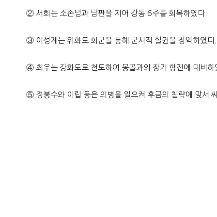
② 서희는 소손녕과 담판을 지어 강동 6주를 회복하였다.
③ 이성계는 위화도 회군을 통해 군사적 실권을 장악하였다
④ 최우는 강화도로 천도하여 몽골과의 장기 항전에 대비하
⑤ 정봉수와 이립 등은 의병을 일으켜 후금의 침략에 맞서 