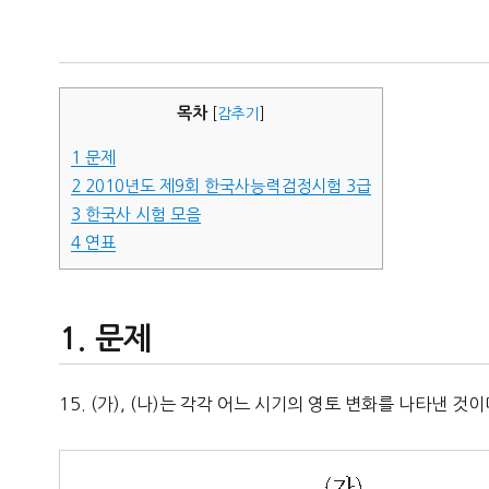
자
목차
[
감추기
]
1
문제
2
2010년도 제9회 한국사능력검정시험 3급
3
한국사 시험 모음
4
연표
문제
15. (가), (나)는 각각 어느 시기의 영토 변화를 나타낸 것