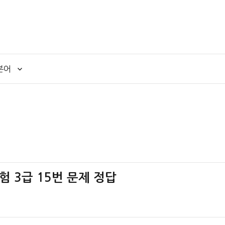
본어
 3급 15번 문제 정답