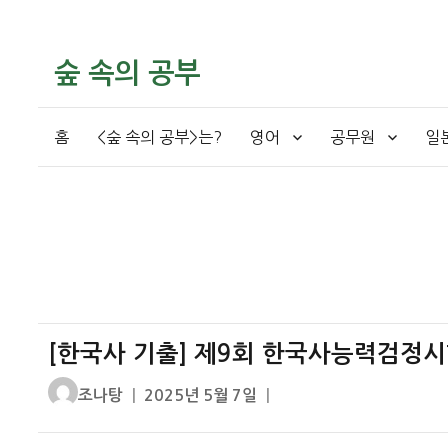
숲 속의 공부
홈
<숲 속의 공부>는?
영어
공무원
일
[한국사 기출] 제9회 한국사능력검정시험
글
작
조나탕
2025년 5월 7일
쓴
성
이
일