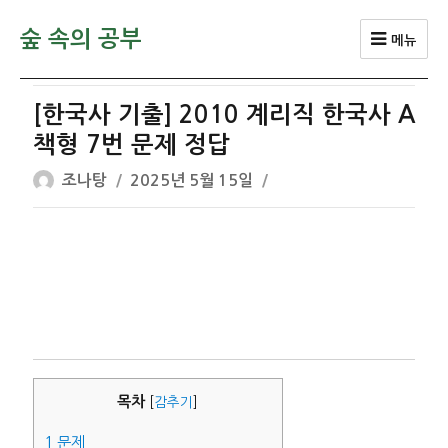
숲 속의 공부
메뉴
[한국사 기출] 2010 계리직 한국사 A
책형 7번 문제 정답
글
작
조나탕
2025년 5월 15일
쓴
성
이
일
자
목차
[
감추기
]
1
문제