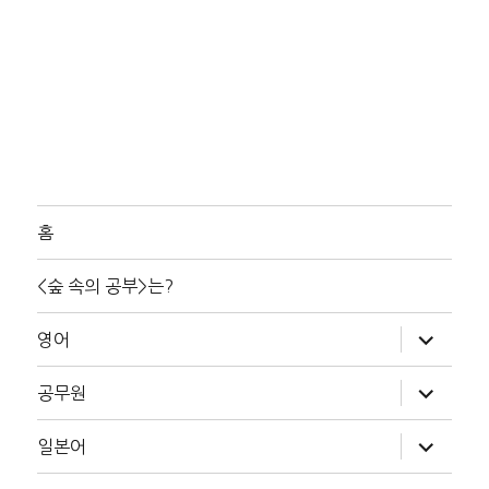
홈
<숲 속의 공부>는?
하
영어
위
메
뉴
하
공무원
확
위
장
메
뉴
하
일본어
확
위
장
메