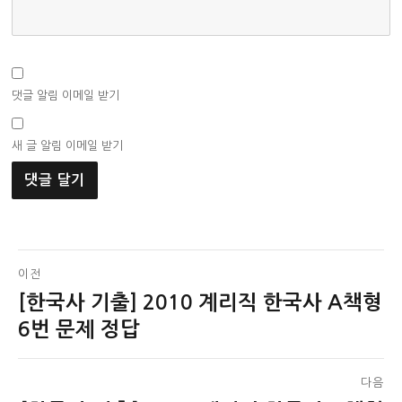
댓글 알림 이메일 받기
새 글 알림 이메일 받기
글
이전
[한국사 기출] 2010 계리직 한국사 A책형
이
탐
전
6번 문제 정답
색
글:
다음