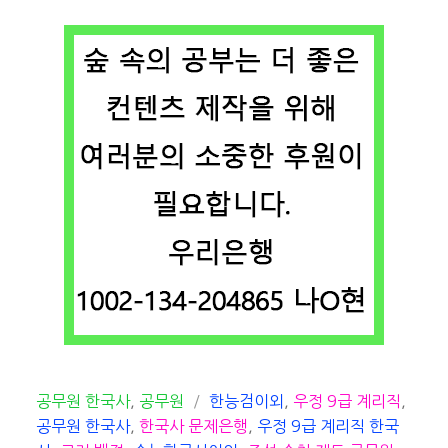
카
태
공무원 한국사
,
공무원
한능검이외
,
우정 9급 계리직
,
테
그
공무원 한국사
,
한국사 문제은행
,
우정 9급 계리직 한국