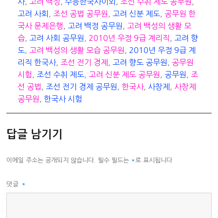
고
사
,
고려 백정
,
수능한국사이외
,
조선 수취 제도 공무원
,
리
고려 사회
,
조선 공법 공무원
,
고려 신분 제도
,
공무원 한
국사 문제은행
,
고려 백정 공무원
,
고려 백성의 생활 모
습
,
고려 사회 공무원
,
2010년 우정 9급 계리직
,
고려 향
도
,
고려 백성의 생활 모습 공무원
,
2010년 우정 9급 계
리직 한국사
,
조선 전기 경제
,
고려 향도 공무원
,
공무원
시험
,
조선 수취 제도
,
고려 신분 제도 공무원
,
공무원
,
조
선 공법
,
조선 전기 경제 공무원
,
한국사
,
사창제
,
사창제
공무원
,
한국사 시험
답글 남기기
이메일 주소는 공개되지 않습니다.
필수 필드는
*
로 표시됩니다
댓글
*