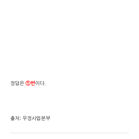
정답은
이다.
①번
출처: 우정사업본부