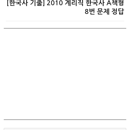
[한국사 기출] 2010 계리직 한국사 A책형
다
음
8번 문제 정답
글: