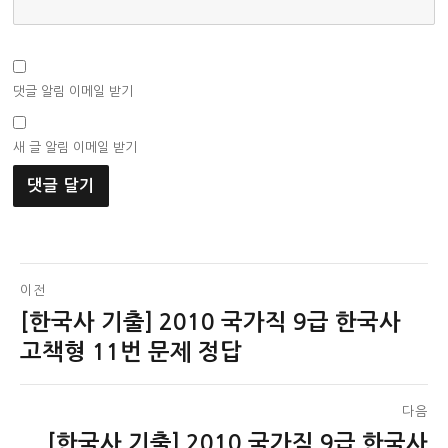
댓글 알림 이메일 받기
새 글 알림 이메일 받기
글
이전
[한국사 기출] 2010 국가직 9급 한국사
이
탐
전
고책형 11번 문제 정답
색
글:
다음
[한국사 기출] 2010 국가직 9급 한국사
다