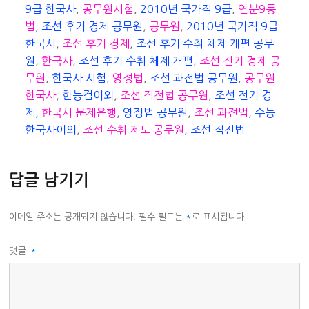
리
9급 한국사
,
공무원시험
,
2010년 국가직 9급
,
연분9등
법
,
조선 후기 경제 공무원
,
공무원
,
2010년 국가직 9급
한국사
,
조선 후기 경제
,
조선 후기 수취 체제 개편 공무
원
,
한국사
,
조선 후기 수취 체제 개편
,
조선 전기 경제 공
무원
,
한국사 시험
,
영정법
,
조선 과전법 공무원
,
공무원
한국사
,
한능검이외
,
조선 직전법 공무원
,
조선 전기 경
제
,
한국사 문제은행
,
영정법 공무원
,
조선 과전법
,
수능
한국사이외
,
조선 수취 제도 공무원
,
조선 직전법
답글 남기기
이메일 주소는 공개되지 않습니다.
필수 필드는
*
로 표시됩니다
댓글
*