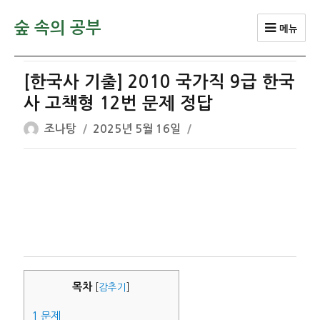
숲 속의 공부
메뉴
[한국사 기출] 2010 국가직 9급 한국
사 고책형 12번 문제 정답
글
작
조나탕
2025년 5월 16일
쓴
성
이
일
자
목차
[
감추기
]
1
문제