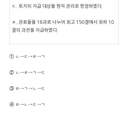
ㄷ. 토지의 지급 대상을 현직 관리로 한정하였다.
ㄹ. 관료들을 18과로 나누어 최고 150결에서 최하 10
결의 과전을 지급하였다.
① ㄴ→ㄷ→ㄹ→ㄱ
② ㄴ→ㄹ→ㄱ→ㄷ
③ ㄹ→ㄱ→ㄴ→ㄷ
④ ㄹ→ㄴ→ㄷ→ㄱ