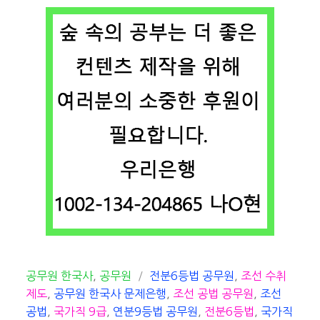
카
태
공무원 한국사
,
공무원
전분6등법 공무원
,
조선 수취
테
그
제도
,
공무원 한국사 문제은행
,
조선 공법 공무원
,
조선
고
공법
,
국가직 9급
,
연분9등법 공무원
,
전분6등법
,
국가직