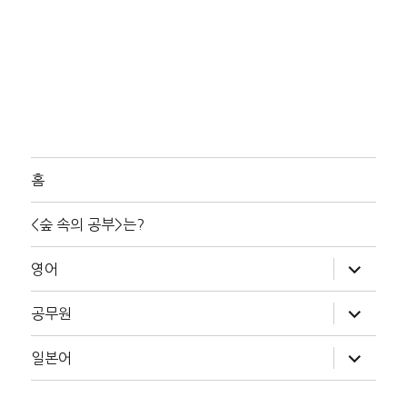
홈
<숲 속의 공부>는?
하
영어
위
메
뉴
하
공무원
확
위
장
메
뉴
하
일본어
확
위
장
메
뉴