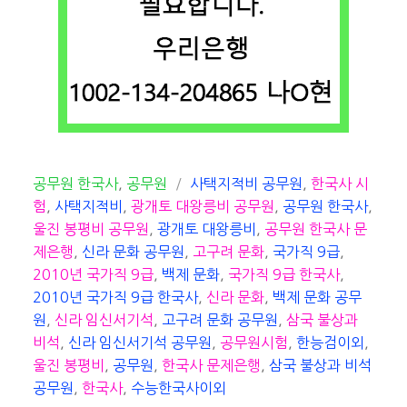
카
태
공무원 한국사
,
공무원
사택지적비 공무원
,
한국사 시
테
그
험
,
사택지적비
,
광개토 대왕릉비 공무원
,
공무원 한국사
,
고
울진 봉평비 공무원
,
광개토 대왕릉비
,
공무원 한국사 문
리
제은행
,
신라 문화 공무원
,
고구려 문화
,
국가직 9급
,
2010년 국가직 9급
,
백제 문화
,
국가직 9급 한국사
,
2010년 국가직 9급 한국사
,
신라 문화
,
백제 문화 공무
원
,
신라 임신서기석
,
고구려 문화 공무원
,
삼국 불상과
비석
,
신라 임신서기석 공무원
,
공무원시험
,
한능검이외
,
울진 봉평비
,
공무원
,
한국사 문제은행
,
삼국 불상과 비석
공무원
,
한국사
,
수능한국사이외