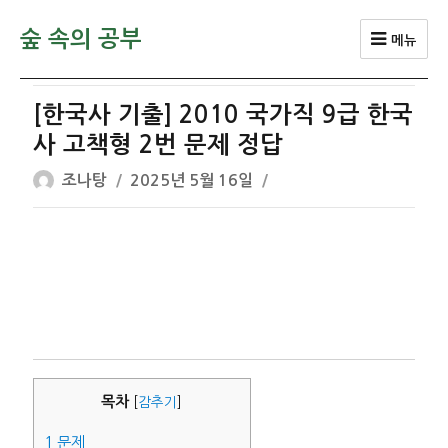
숲 속의 공부
메뉴
[한국사 기출] 2010 국가직 9급 한국
사 고책형 2번 문제 정답
글
작
조나탕
2025년 5월 16일
쓴
성
이
일
자
목차
[
감추기
]
1
문제