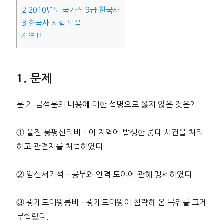
2
2010년도 국가직 9급 한국사
3
한국사 시험 모음
4
연표
문제
문 2. 금석문의 내용에 대한 설명으로 옳지 않은 것은?
① 울진 봉평신라비－이 지역에 발생한 중대 사건을 처리
하고 관련자를 처벌하였다.
② 임신서기석－공부와 인격 도야에 관해 맹세하였다.
③ 광개토대왕릉비－광개토대왕이 침략해 온 북위를 크게
무찔렀다.