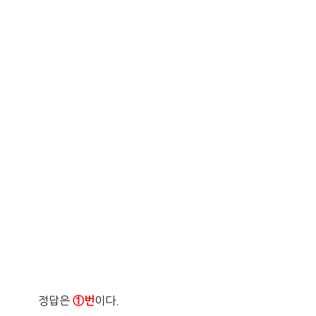
정답은
이다.
①번