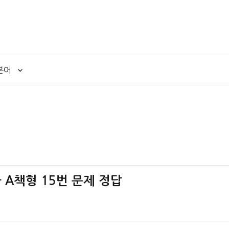
본어
사 A책형 15번 문제 정답