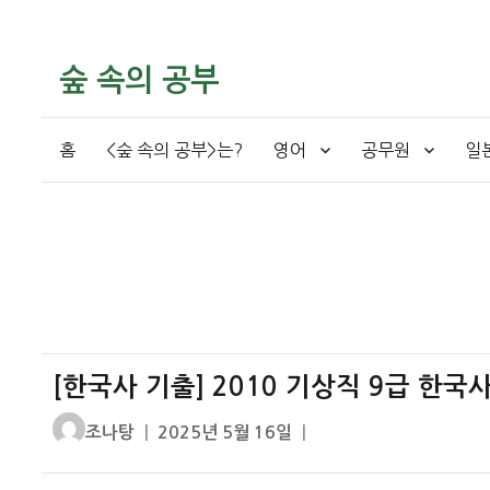
숲 속의 공부
홈
<숲 속의 공부>는?
영어
공무원
일
[한국사 기출] 2010 기상직 9급 한국
글
작
조나탕
2025년 5월 16일
쓴
성
이
일