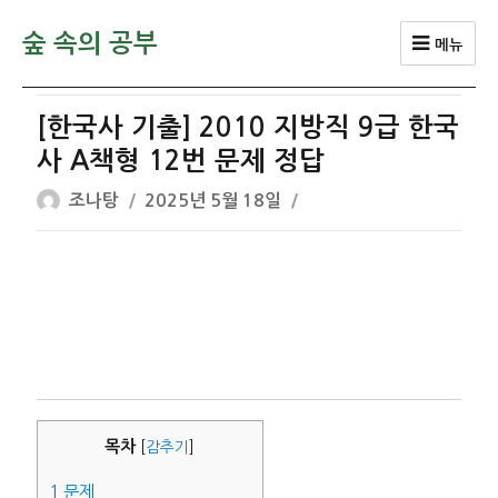
숲 속의 공부
메뉴
[한국사 기출] 2010 지방직 9급 한국
사 A책형 12번 문제 정답
글
작
조나탕
2025년 5월 18일
쓴
성
이
일
자
목차
[
감추기
]
1
문제