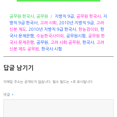
카
태
공무원 한국사
,
공무원
지방직 9급
,
공무원 한국사
,
지
테
그
방직 9급 한국사
,
고려 사회
,
2010년 지방직 9급
,
고려
고
신분 제도
,
2010년 지방직 9급 한국사
,
한능검이외
,
한
리
국사 문제은행
,
수능한국사이외
,
공무원시험
,
공무원 한
국사 문제은행
,
공무원
,
고려 사회 공무원
,
한국사
,
고려
신분 제도 공무원
,
한국사 시험
답글 남기기
이메일 주소는 공개되지 않습니다.
필수 필드는
*
로 표시됩니다
댓글
*