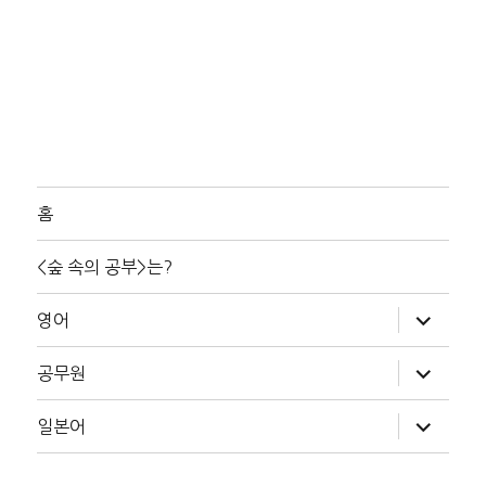
홈
<숲 속의 공부>는?
하
영어
위
메
뉴
하
공무원
확
위
장
메
뉴
하
일본어
확
위
장
메
뉴