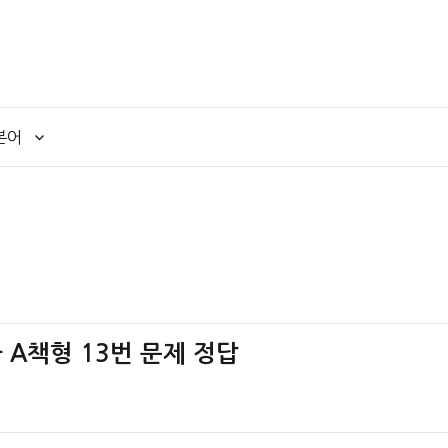
본어
사 A책형 13번 문제 정답