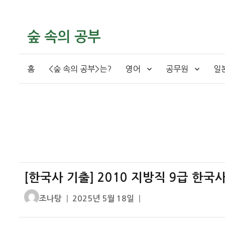
숲 속의 공부
홈
<숲 속의 공부>는?
영어
공무원
일
[한국사 기출] 2010 지방직 9급 한국
글
작
조나탕
2025년 5월 18일
쓴
성
이
일