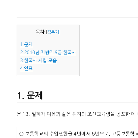
자
목차
[
감추기
]
1
문제
2
2010년 지방직 9급 한국사
3
한국사 시험 모음
4
연표
문제
문 13. 일제가 다음과 같은 취지의 조선교육령을 공포한 데
○ 보통학교의 수업연한을 4년에서 6년으로, 고등보통학교