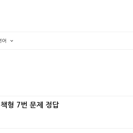
본어
1책형 7번 문제 정답