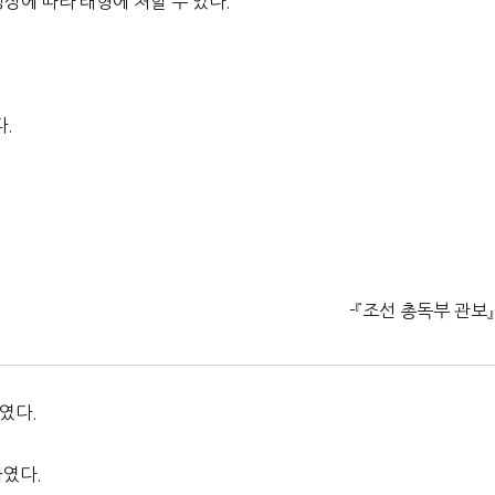
정상에 따라 태형에 처할 수 있다.
다.
-『조선 총독부 관보』
였다.
하였다.