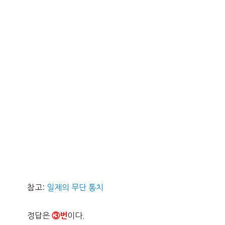
참고:
일제의 무단 통치
정답은
이다.
③번