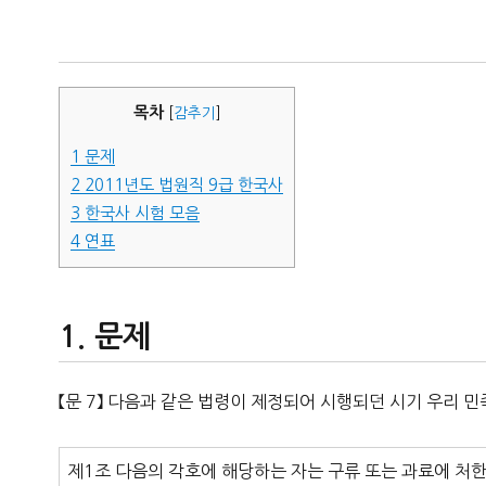
자
목차
[
감추기
]
1
문제
2
2011년도 법원직 9급 한국사
3
한국사 시험 모음
4
연표
문제
【문 7】 다음과 같은 법령이 제정되어 시행되던 시기 우리 
제1조 다음의 각호에 해당하는 자는 구류 또는 과료에 처한