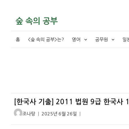
숲 속의 공부
홈
<숲 속의 공부>는?
영어
공무원
일
[한국사 기출] 2011 법원 9급 한국사 
글
작
조나탕
2025년 6월 26일
쓴
성
이
일