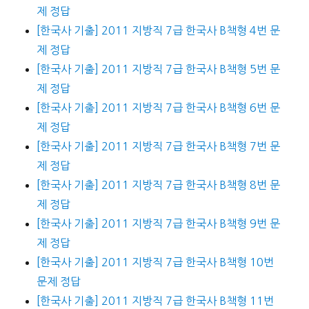
제 정답
[한국사 기출] 2011 지방직 7급 한국사 B책형 4번 문
제 정답
[한국사 기출] 2011 지방직 7급 한국사 B책형 5번 문
제 정답
[한국사 기출] 2011 지방직 7급 한국사 B책형 6번 문
제 정답
[한국사 기출] 2011 지방직 7급 한국사 B책형 7번 문
제 정답
[한국사 기출] 2011 지방직 7급 한국사 B책형 8번 문
제 정답
[한국사 기출] 2011 지방직 7급 한국사 B책형 9번 문
제 정답
[한국사 기출] 2011 지방직 7급 한국사 B책형 10번
문제 정답
[한국사 기출] 2011 지방직 7급 한국사 B책형 11번