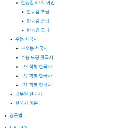
한능검 47회 이전
한능검 초급
한능검 중급
한능검 고급
수능 한국사
본수능 한국사
수능 모평 한국사
고3 학평 한국사
고2 학평 한국사
고1 학평 한국사
공무원 한국사
한국사 이론
영문법
토익 단어