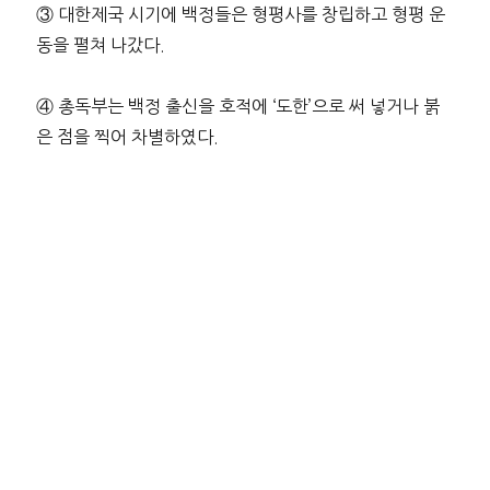
③ 대한제국 시기에 백정들은 형평사를 창립하고 형평 운
동을 펼쳐 나갔다.
④ 총독부는 백정 출신을 호적에 ‘도한’으로 써 넣거나 붉
은 점을 찍어 차별하였다.