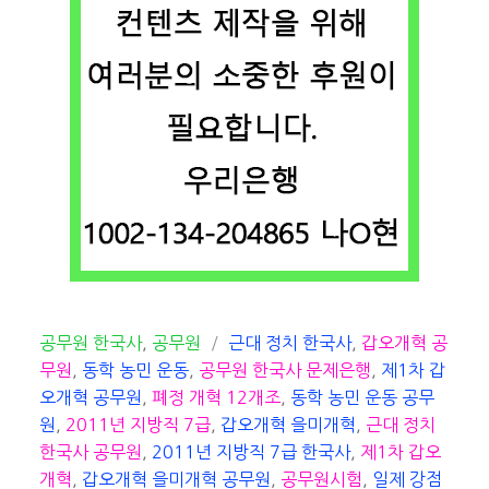
카
태
공무원 한국사
,
공무원
근대 정치 한국사
,
갑오개혁 공
테
그
무원
,
동학 농민 운동
,
공무원 한국사 문제은행
,
제1차 갑
고
오개혁 공무원
,
폐정 개혁 12개조
,
동학 농민 운동 공무
리
원
,
2011년 지방직 7급
,
갑오개혁 을미개혁
,
근대 정치
한국사 공무원
,
2011년 지방직 7급 한국사
,
제1차 갑오
개혁
,
갑오개혁 을미개혁 공무원
,
공무원시험
,
일제 강점