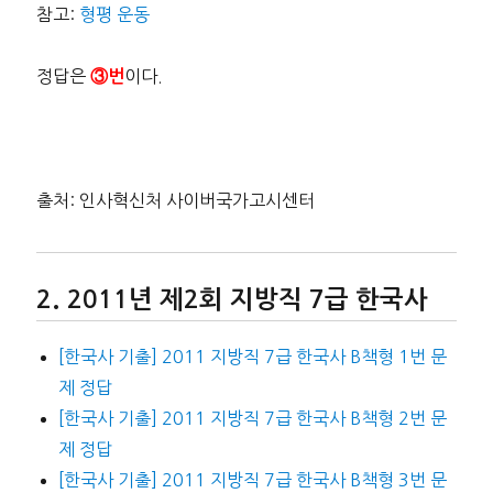
참고:
형평 운동
정답은
이다.
③번
출처: 인사혁신처 사이버국가고시센터
2011년 제2회 지방직 7급 한국사
[한국사 기출] 2011 지방직 7급 한국사 B책형 1번 문
제 정답
[한국사 기출] 2011 지방직 7급 한국사 B책형 2번 문
제 정답
[한국사 기출] 2011 지방직 7급 한국사 B책형 3번 문