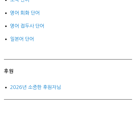
영어 회화 단어
영어 접두사 단어
일본어 단어
후원
2026년 소중한 후원자님