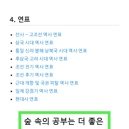
연표
선사 ~ 고조선 역사 연표
삼국 시대 역사 연표
통일 신라 발해 남북국 시대 역사 연표
후삼국·고려 시대 역사 연표
조선 전기 역사 연표
조선 후기 역사 연표
근대 개항 및 국권 피탈 역사 연표
일제 강점기 역사 연표
현대사 연표