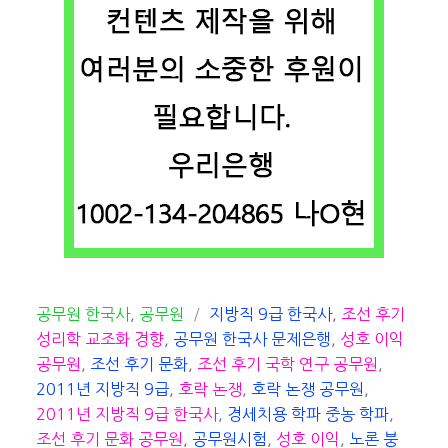
카
태
공무원 한국사
,
공무원
지방직 9급 한국사
,
조선 후기
테
그
성리학 교조화 경향
,
공무원 한국사 문제은행
,
성호 이익
고
공무원
,
조선 후기 문화
,
조선 후기 국학 연구 공무원
,
리
2011년 지방직 9급
,
호락 논쟁
,
호락 논쟁 공무원
,
2011년 지방직 9급 한국사
,
경세치용 학파 중농 학파
,
조선 후기 문화 공무원
,
공무원시험
,
성호 이익
,
노론 붕