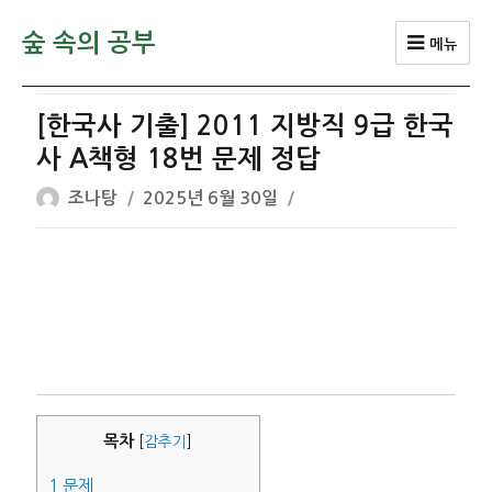
숲 속의 공부
메뉴
[한국사 기출] 2011 지방직 9급 한국
사 A책형 18번 문제 정답
글
작
조나탕
2025년 6월 30일
쓴
성
이
일
자
목차
[
감추기
]
1
문제