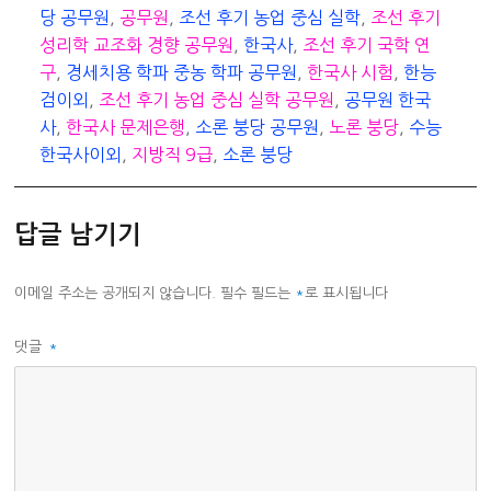
당 공무원
,
공무원
,
조선 후기 농업 중심 실학
,
조선 후기
성리학 교조화 경향 공무원
,
한국사
,
조선 후기 국학 연
구
,
경세치용 학파 중농 학파 공무원
,
한국사 시험
,
한능
검이외
,
조선 후기 농업 중심 실학 공무원
,
공무원 한국
사
,
한국사 문제은행
,
소론 붕당 공무원
,
노론 붕당
,
수능
한국사이외
,
지방직 9급
,
소론 붕당
답글 남기기
이메일 주소는 공개되지 않습니다.
필수 필드는
*
로 표시됩니다
댓글
*