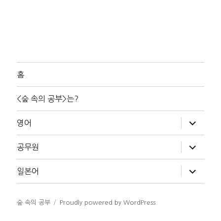
홈
<숲 속의 공부>는?
하
영어
위
메
뉴
하
공무원
확
위
장
메
뉴
하
일본어
확
위
장
메
뉴
확
숲 속의 공부
Proudly powered by WordPress
장