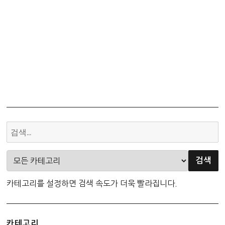
카테고리를 설정하면 검색 속도가 더욱 빨라집니다.
카테고리