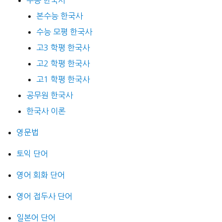
본수능 한국사
수능 모평 한국사
고3 학평 한국사
고2 학평 한국사
고1 학평 한국사
공무원 한국사
한국사 이론
영문법
토익 단어
영어 회화 단어
영어 접두사 단어
일본어 단어