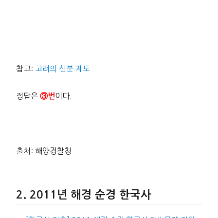
참고:
고려의 신분 제도
정답은
이다.
③번
출처: 해양경찰청
2011년 해경 순경 한국사