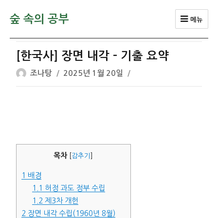
숲 속의 공부
메뉴
[한국사] 장면 내각 – 기출 요약
글
작
조나탕
2025년 1월 20일
쓴
성
이
일
자
목차
[
감추기
]
1
배경
1.1
허정 과도 정부 수립
1.2
제3차 개헌
2
장면 내각 수립(1960년 8월)