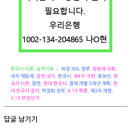
카
태
한국사 이론
,
공부자료
허정 과도 정부
,
양원제 국회
,
테
그
내각 책임제
,
장면 내각
,
한국사
,
제4차 개헌
,
윤보선
,
한
고
국사 이론
,
장면
,
현대 한국사
,
경제 개발 5개년 계획
,
현
리
대 한국사 정치
,
박정희 정부
,
4·19 혁명
,
제3차 개헌
,
3·15 부정선거
답글 남기기