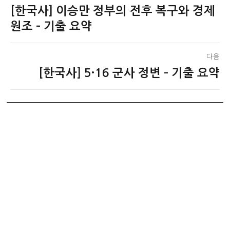
[한국사] 이승만 정부의 전후 복구와 경제
이
탐
전
원조 – 기출 요약
색
글:
다음
[한국사] 5·16 군사 정변 – 기출 요약
다
음
글: