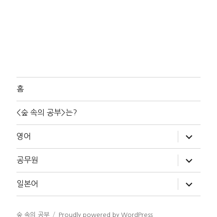
홈
<숲 속의 공부>는?
하
영어
위
메
뉴
하
공무원
확
위
장
메
뉴
하
일본어
확
위
장
메
뉴
확
숲 속의 공부
Proudly powered by WordPress