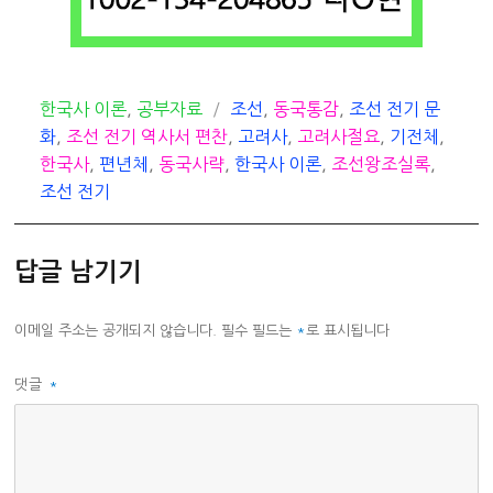
카
태
한국사 이론
,
공부자료
조선
,
동국통감
,
조선 전기 문
테
그
화
,
조선 전기 역사서 편찬
,
고려사
,
고려사절요
,
기전체
,
고
한국사
,
편년체
,
동국사략
,
한국사 이론
,
조선왕조실록
,
리
조선 전기
답글 남기기
이메일 주소는 공개되지 않습니다.
필수 필드는
*
로 표시됩니다
댓글
*