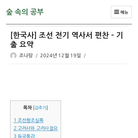
숲 속의 공부
메뉴
[한국사] 조선 전기 역사서 편찬 – 기
출 요약
글
작
조나탕
2024년 12월 19일
쓴
성
이
일
자
목차
[
감추기
]
1
조선왕조실록
2
고려사와 고려사절요
3
동국통감