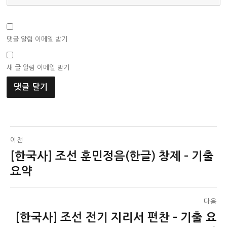
댓글 알림 이메일 받기
새 글 알림 이메일 받기
글
이전
[한국사] 조선 훈민정음(한글) 창제 – 기출
이
탐
전
요약
색
글:
다음
[한국사] 조선 전기 지리서 편찬 – 기출 요
다