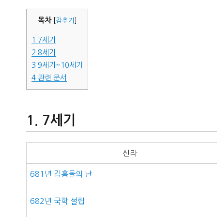
자
목차
[
감추기
]
1
7세기
2
8세기
3
9세기~10세기
4
관련 문서
7세기
신라
681년 김흠돌의 난
682년 국학 설립