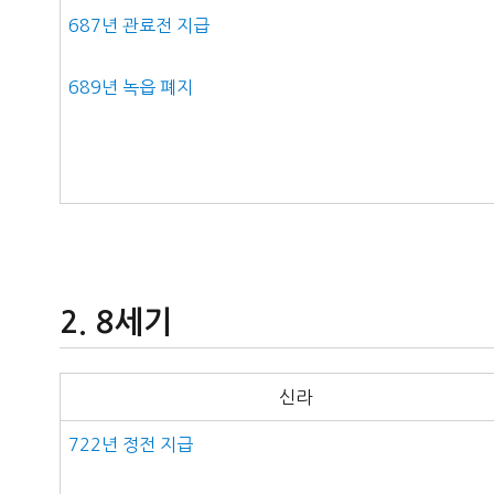
687년 관료전 지급
689년 녹읍 폐지
8세기
신라
722년 정전 지급