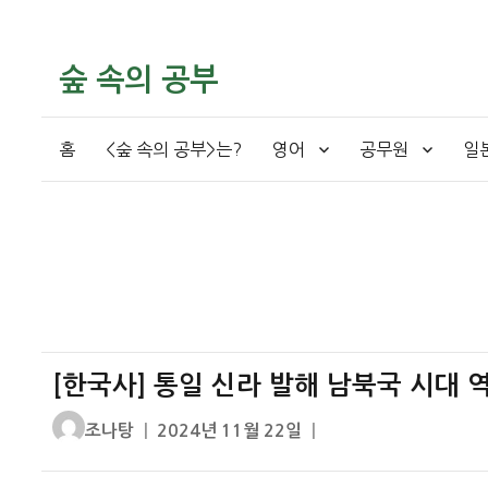
숲 속의 공부
홈
<숲 속의 공부>는?
영어
공무원
일
[한국사] 통일 신라 발해 남북국 시대 
글
작
조나탕
2024년 11월 22일
쓴
성
이
일