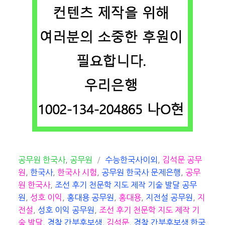
카
태
공무원 한국사
,
공무원
수능한국사이외
,
김석문 공무
테
그
원
,
한국사
,
한국사 시험
,
공무원 한국사 문제은행
,
공무
고
원 한국사
,
조선 후기 천문학 지도 제작 기술 발달 공무
리
원
,
성호 이익
,
홍대용 공무원
,
홍대용
,
지전설 공무원
,
지
전설
,
성호 이익 공무원
,
조선 후기 천문학 지도 제작 기
술 발달
,
경찰 간부후보생
,
김석문
,
경찰 간부후보생 한국