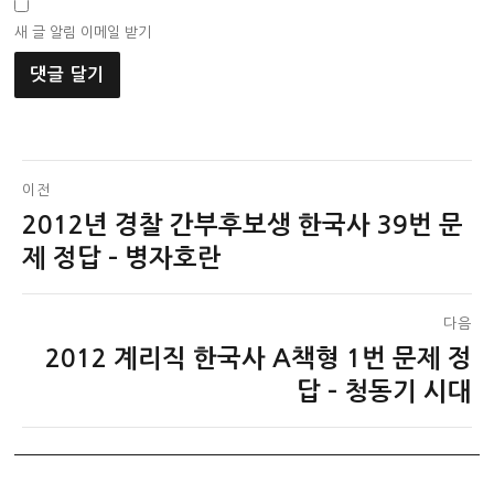
새 글 알림 이메일 받기
글
이전
2012년 경찰 간부후보생 한국사 39번 문
이
탐
전
제 정답 – 병자호란
색
글:
다음
2012 계리직 한국사 A책형 1번 문제 정
다
음
답 – 청동기 시대
글: