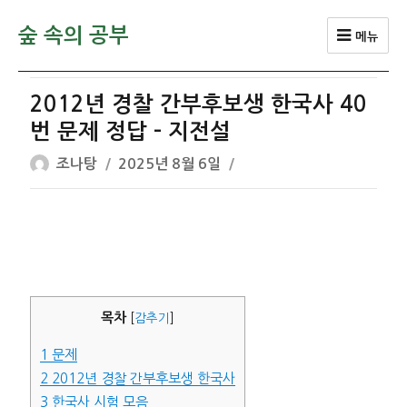
숲 속의 공부
메뉴
2012년 경찰 간부후보생 한국사 40
번 문제 정답 – 지전설
글
작
조나탕
2025년 8월 6일
쓴
성
이
일
자
목차
[
감추기
]
1
문제
2
2012년 경찰 간부후보생 한국사
3
한국사 시험 모음