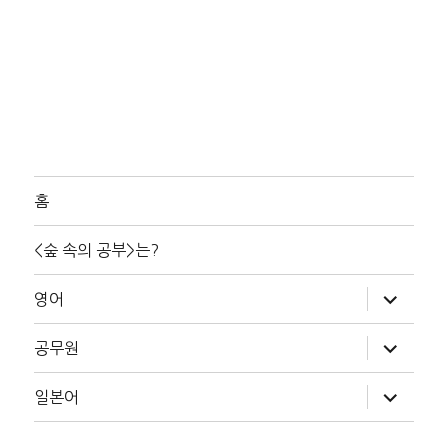
홈
<숲 속의 공부>는?
하
영어
위
메
뉴
하
공무원
확
위
장
메
뉴
하
일본어
확
위
장
메
뉴