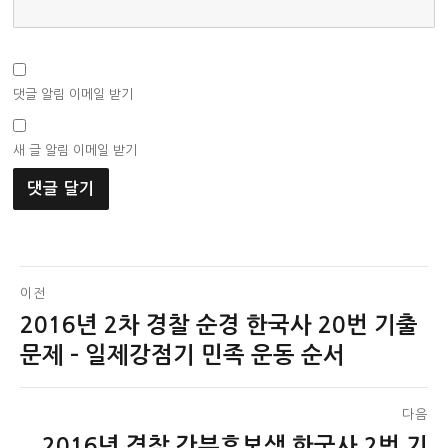
댓글 알림 이메일 받기
새 글 알림 이메일 받기
글
이전
2016년 2차 경찰 순경 한국사 20번 기출
이
탐
전
문제 – 일제강점기 민족 운동 순서
색
글:
다음
2016년 경찰 간부후보생 한국사 2번 기
다