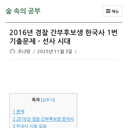
숲 속의 공부
메뉴
2016년 경찰 간부후보생 한국사 1번
기출문제 – 선사 시대
글
작
조나탕
2025년 11월 3일
쓴
성
이
일
자
목차
[
감추기
]
1
문제
2
2016년 경찰 간부후보생 한국사
3
한국사 시험 모음