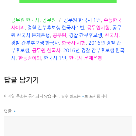
카
태
공무원 한국사
,
공무원
공무원 한국사 1번
,
수능한국
테
그
사이외
,
경찰 간부후보생 한국사 1번
,
공무원시험
,
공무
고
원 한국사 문제은행
,
공무원
,
경찰 간부후보생
,
한국사
,
리
경찰 간부후보생 한국사
,
한국사 시험
,
2016년 경찰 간
부후보생
,
공무원 한국사
,
2016년 경찰 간부후보생 한국
사
,
한능검이외
,
한국사 1번
,
한국사 문제은행
답글 남기기
이메일 주소는 공개되지 않습니다.
필수 필드는
*
로 표시됩니다
댓글
*