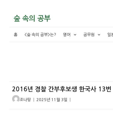
숲 속의 공부
홈
<숲 속의 공부>는?
영어
공무원
일
2016년 경찰 간부후보생 한국사 13번
글
작
조나탕
2025년 11월 3일
쓴
성
이
일