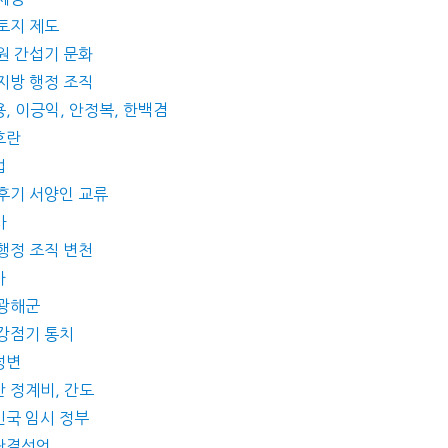
 토지 제도
 원 간섭기 문화
 지방 행정 조직
, 이긍익, 안정복, 한백겸
호란
법
 후기 서양인 교류
사
 행정 조직 변천
가
 광해군
 강점기 통치
정변
산 정계비, 간도
민국 임시 정부
동단결선언