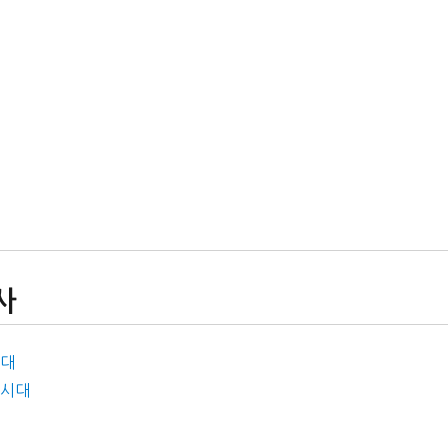
사
시대
 시대