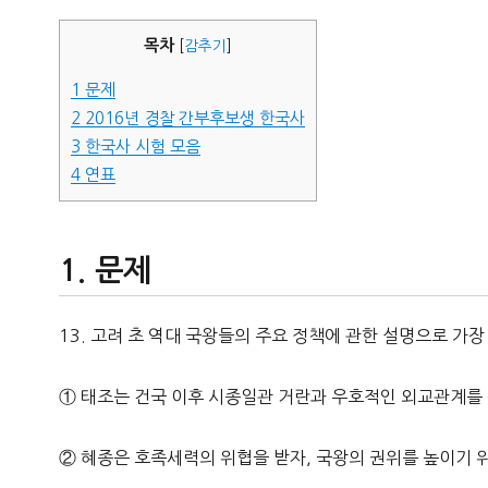
자
목차
[
감추기
]
1
문제
2
2016년 경찰 간부후보생 한국사
3
한국사 시험 모음
4
연표
문제
13. 고려 초 역대 국왕들의 주요 정책에 관한 설명으로 가장
① 태조는 건국 이후 시종일관 거란과 우호적인 외교관계를
② 혜종은 호족세력의 위협을 받자, 국왕의 권위를 높이기 