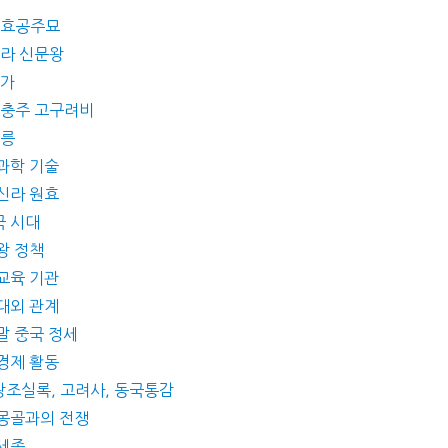
 정효공주묘
신라 신문왕
국가
왕 충주 고구려비
왕릉
 과학 기술
 신라 원효
국 시대
왕 정책
 교육 기관
 대외 관계
말 중국 정세
 경제 활동
왕조실록, 고려사, 동국통감
 몽골과의 전쟁
 세종