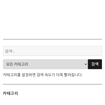
카테고리를 설정하면 검색 속도가 더욱 빨라집니다.
카테고리