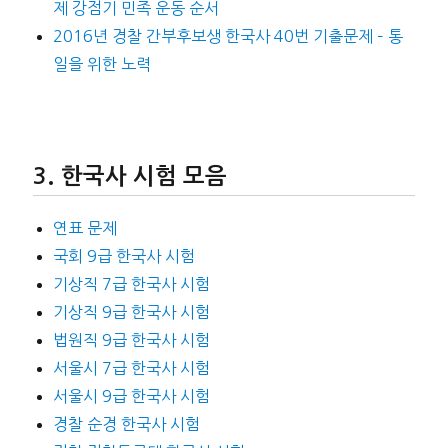
제 강점기 민족 운동 순서
2016년 경찰 간부후보생 한국사 40번 기출문제 – 통
일을 위한 노력
한국사 시험 모음
연표 문제
국회 9급 한국사 시험
기상직 7급 한국사 시험
기상직 9급 한국사 시험
법원직 9급 한국사 시험
서울시 7급 한국사 시험
서울시 9급 한국사 시험
경찰 순경 한국사 시험