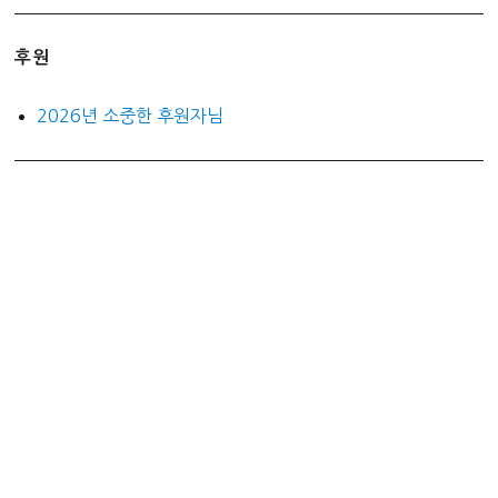
후원
2026년 소중한 후원자님