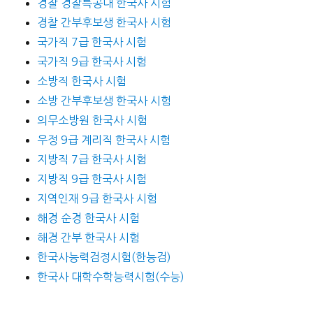
경찰 경찰특공대 한국사 시험
경찰 간부후보생 한국사 시험
국가직 7급 한국사 시험
국가직 9급 한국사 시험
소방직 한국사 시험
소방 간부후보생 한국사 시험
의무소방원 한국사 시험
우정 9급 계리직 한국사 시험
지방직 7급 한국사 시험
지방직 9급 한국사 시험
지역인재 9급 한국사 시험
해경 순경 한국사 시험
해경 간부 한국사 시험
한국사능력검정시험(한능검)
한국사 대학수학능력시험(수능)