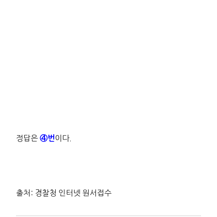
정답은
이다.
④번
출처: 경찰청 인터넷 원서접수