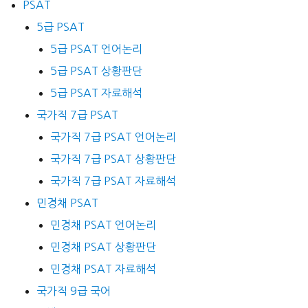
PSAT
5급 PSAT
5급 PSAT 언어논리
5급 PSAT 상황판단
5급 PSAT 자료해석
국가직 7급 PSAT
국가직 7급 PSAT 언어논리
국가직 7급 PSAT 상황판단
국가직 7급 PSAT 자료해석
민경채 PSAT
민경채 PSAT 언어논리
민경채 PSAT 상황판단
민경채 PSAT 자료해석
국가직 9급 국어