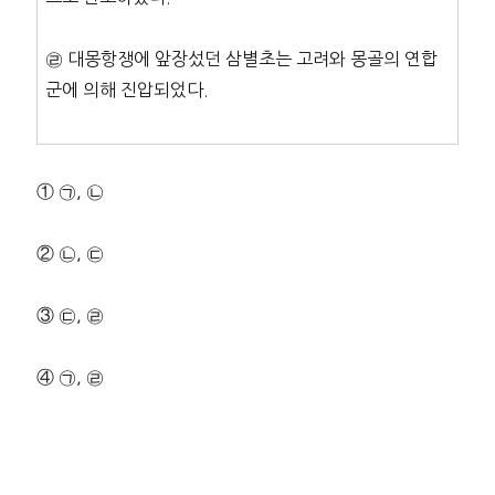
㉣ 대몽항쟁에 앞장섰던 삼별초는 고려와 몽골의 연합
군에 의해 진압되었다.
① ㉠, ㉡
② ㉡, ㉢
③ ㉢, ㉣
④ ㉠, ㉣