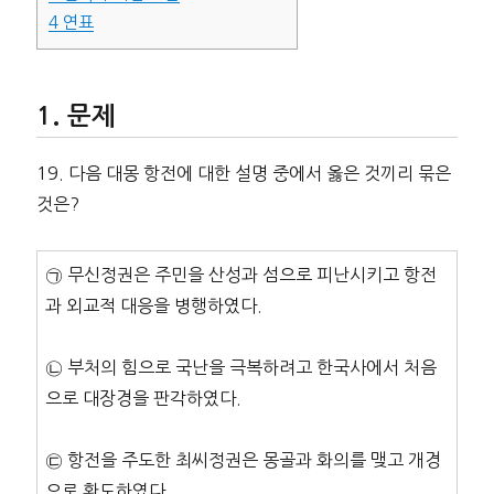
4
연표
문제
19. 다음 대몽 항전에 대한 설명 중에서 옳은 것끼리 묶은
것은?
㉠ 무신정권은 주민을 산성과 섬으로 피난시키고 항전
과 외교적 대응을 병행하였다.
㉡ 부처의 힘으로 국난을 극복하려고 한국사에서 처음
으로 대장경을 판각하였다.
㉢ 항전을 주도한 최씨정권은 몽골과 화의를 맺고 개경
으로 환도하였다.