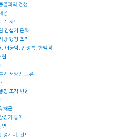
 몽골과의 전쟁
 세종
 토지 제도
 원 간섭기 문화
 지방 행정 조직
, 이긍익, 안정복, 한백겸
호란
법
 후기 서양인 교류
사
 행정 조직 변천
가
 광해군
 강점기 통치
정변
산 정계비, 간도