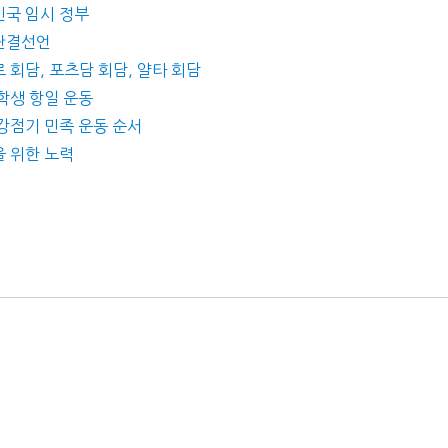
민국 임시 정부
동단결선언
 회담, 포츠담 회담, 얄타 회담
 학생 항일 운동
 강점기 민족 운동 순서
을 위한 노력