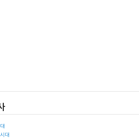
사
시대
 시대