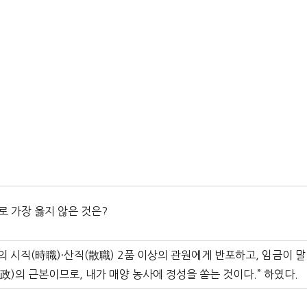
로 가장 옳지 않은 것은?
안의 시직(時職)·산직(散職) 2품 이상의 관원에게 반포하고, 임금이 말
政)의 근본이므로, 내가 매양 농사에 정성을 쏟는 것이다.” 하였다.