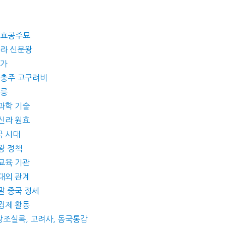
 정효공주묘
신라 신문왕
국가
왕 충주 고구려비
왕릉
 과학 기술
 신라 원효
국 시대
왕 정책
 교육 기관
 대외 관계
말 중국 정세
 경제 활동
왕조실록, 고려사, 동국통감