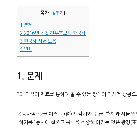
자
목차
[
감추기
]
1
문제
2
2016년 경찰 간부후보생 한국사
3
한국사 시험 모음
4
연표
문제
20. 다음의 자료를 통하여 알 수 있는 왕대의 역사적 상황으
<농사직설>을 여러 도(道)의 감사와 주·군·부·현과 서울 
하기를 “농사에 힘쓰고 곡식을 소중히 여기는 것은 왕정(王