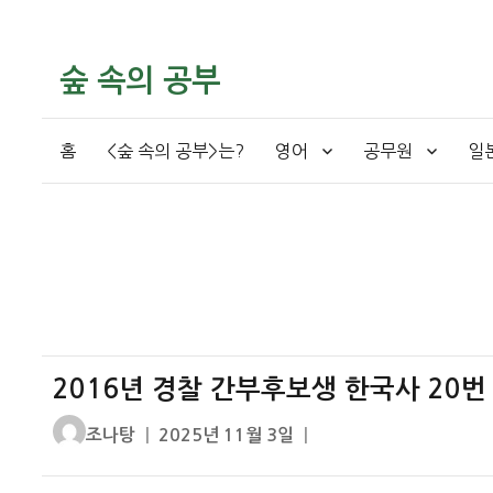
숲 속의 공부
홈
<숲 속의 공부>는?
영어
공무원
일
2016년 경찰 간부후보생 한국사 20번
글
작
조나탕
2025년 11월 3일
쓴
성
이
일