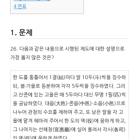
4
연표
문제
26. 다음과 같은 내용으로 시행된 제도에 대한 설명으로
가장 옳지 않은 것은?
한 도를 통틀어서 1결(結)마다 쌀 10두(斗)씩을 징수하
되, 봄·가을로 등분하여 각각 5두씩을 징수하였다. 그리
고 산중에 있는 고을은 매 5두마다 대신 무명 1필(匹)씩
을 공납하였다. 대읍(大邑)·중읍(中邑)·소읍(小邑)으로
나누어 관청의 수요를 제하여 주고, 또 남은 쌀을 각 고
을에 맡겨 헤아려 주어서 한 도의 역(役)에 응하게 하고,
그 나머지는 선혜청(宣惠廳)에 실어 올려서 각사(各司)
의 역(役)에 응하게 하였다.