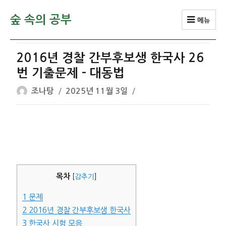
숲 속의 공부
메뉴
2016년 경찰 간부후보생 한국사 26
번 기출문제 – 대동법
글
작
조나탕
2025년 11월 3일
쓴
성
이
일
자
목차
[
감추기
]
1
문제
2
2016년 경찰 간부후보생 한국사
3
한국사 시험 모음