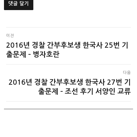
글
이전
2016년 경찰 간부후보생 한국사 25번 기
이
탐
전
출문제 – 병자호란
색
글:
다음
2016년 경찰 간부후보생 한국사 27번 기
다
음
출문제 – 조선 후기 서양인 교류
글: