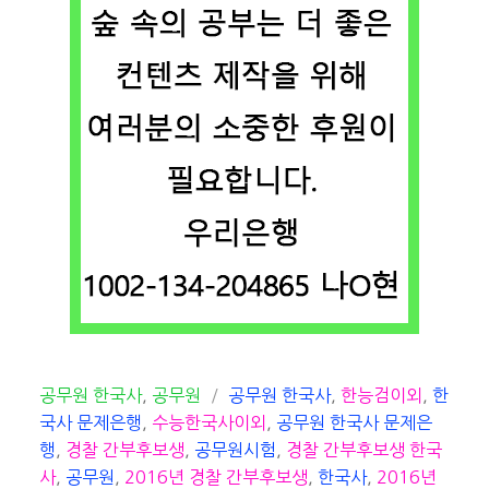
카
태
공무원 한국사
,
공무원
공무원 한국사
,
한능검이외
,
한
테
그
국사 문제은행
,
수능한국사이외
,
공무원 한국사 문제은
고
행
,
경찰 간부후보생
,
공무원시험
,
경찰 간부후보생 한국
리
사
,
공무원
,
2016년 경찰 간부후보생
,
한국사
,
2016년