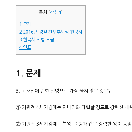
자
목차
[
감추기
]
1
문제
2
2016년 경찰 간부후보생 한국사
3
한국사 시험 모음
4
연표
문제
3. 고조선에 관한 설명으로 가장 옳지 않은 것은?
① 기원전 4세기경에는 연나라와 대립할 정도로 강력한 세
② 기원전 3세기경에는 부왕, 준왕과 같은 강력한 왕이 등