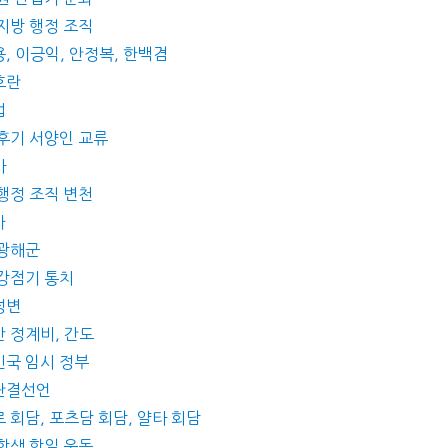
 지방 행정 조직
, 이긍익, 안정복, 한백겸
호란
법
 후기 서양인 교류
사
 행정 조직 변천
가
 광해군
 강점기 통치
정변
산 정계비, 간도
민국 임시 정부
동단결선언
 회담, 포츠담 회담, 얄타 회담
 학생 항일 운동