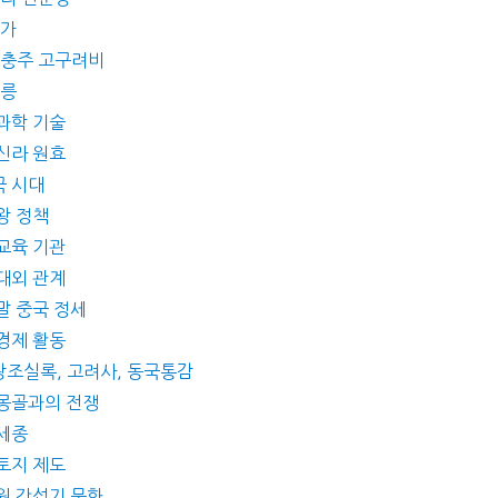
국가
왕 충주 고구려비
왕릉
 과학 기술
 신라 원효
국 시대
왕 정책
 교육 기관
 대외 관계
말 중국 정세
 경제 활동
왕조실록, 고려사, 동국통감
 몽골과의 전쟁
 세종
 토지 제도
 원 간섭기 문화