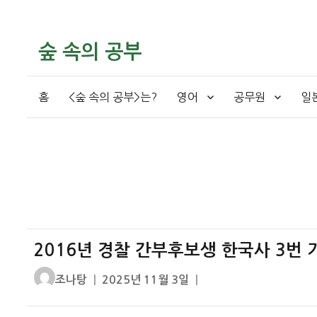
숲 속의 공부
홈
<숲 속의 공부>는?
영어
공무원
일
2016년 경찰 간부후보생 한국사 3번 
글
작
조나탕
2025년 11월 3일
쓴
성
이
일