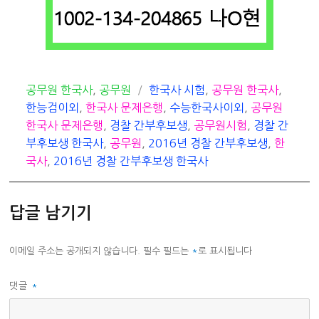
카
태
공무원 한국사
,
공무원
한국사 시험
,
공무원 한국사
,
테
그
한능검이외
,
한국사 문제은행
,
수능한국사이외
,
공무원
고
한국사 문제은행
,
경찰 간부후보생
,
공무원시험
,
경찰 간
리
부후보생 한국사
,
공무원
,
2016년 경찰 간부후보생
,
한
국사
,
2016년 경찰 간부후보생 한국사
답글 남기기
이메일 주소는 공개되지 않습니다.
필수 필드는
*
로 표시됩니다
댓글
*