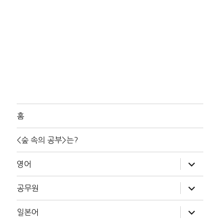
홈
<숲 속의 공부>는?
하
영어
위
메
뉴
하
공무원
확
위
장
메
뉴
하
일본어
확
위