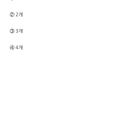
② 2개
③ 3개
④ 4개