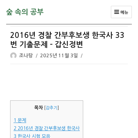
숲 속의 공부
메뉴
2016년 경찰 간부후보생 한국사 33
번 기출문제 – 갑신정변
글
작
조나탕
2025년 11월 3일
쓴
성
이
일
자
목차
[
감추기
]
1
문제
2
2016년 경찰 간부후보생 한국사
3
한국사 시험 모음