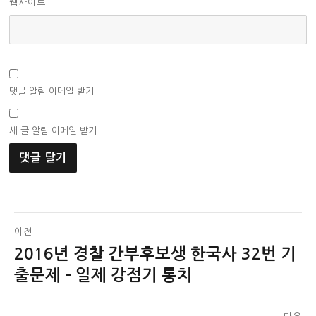
웹사이트
댓글 알림 이메일 받기
새 글 알림 이메일 받기
글
이전
2016년 경찰 간부후보생 한국사 32번 기
이
탐
전
출문제 – 일제 강점기 통치
색
글: