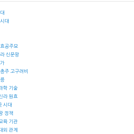
시대
 시대
 정효공주묘
신라 신문왕
국가
왕 충주 고구려비
왕릉
 과학 기술
 신라 원효
국 시대
왕 정책
 교육 기관
 대외 관계