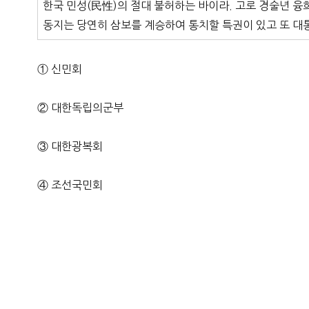
한국 민성(民性)의 절대 불허하는 바이라. 고로 경술년 융
동지는 당연히 삼보를 계승하여 통치할 특권이 있고 또 대
① 신민회
② 대한독립의군부
③ 대한광복회
④ 조선국민회