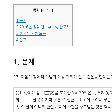
자
목차
[
감추기
]
1
문제
2
2016년 경찰 간부후보생 한국사
3
한국사 시험 모음
4
연표
문제
37. 다음의 정치적 이념과 가장 거리가 먼 독립운동 단체는
융희 황제가 삼보(三寶)를 포기한 8월 29일은 즉 우리 동
라.…… 구한국 마지막 날은 즉 신한국 최초의 날이니 무슨
人)의 한이 아니라 한인 사이의 주권을 주고받는 것은 역