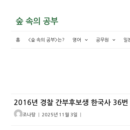
숲 속의 공부
홈
<숲 속의 공부>는?
영어
공무원
일
2016년 경찰 간부후보생 한국사 36번
글
작
조나탕
2025년 11월 3일
쓴
성
이
일