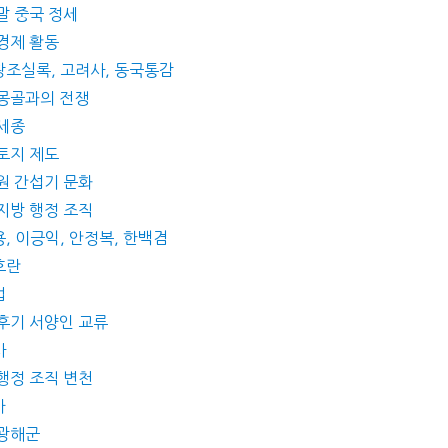
말 중국 정세
 경제 활동
왕조실록, 고려사, 동국통감
 몽골과의 전쟁
 세종
 토지 제도
 원 간섭기 문화
 지방 행정 조직
, 이긍익, 안정복, 한백겸
호란
법
 후기 서양인 교류
사
 행정 조직 변천
가
 광해군