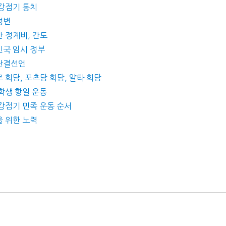
 강점기 통치
정변
산 정계비, 간도
민국 임시 정부
동단결선언
 회담, 포츠담 회담, 얄타 회담
 학생 항일 운동
 강점기 민족 운동 순서
을 위한 노력