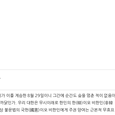
?
지가 이를 계승한 8월 29일이니 그간에 순간도 숨을 멈춘 적이 없음
 까닭인가. 우리 대한은 무시이래로 한인의 한(韓)이오 비한인(非韓
사상 불문법의 국헌(國憲)이오 비한인에게 주권 양여는 근본적 무효요