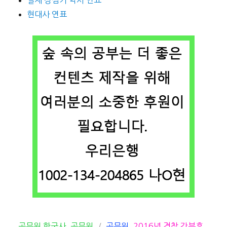
현대사 연표
카
태
공무원 한국사
,
공무원
공무원
,
2016년 경찰 간부후