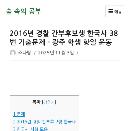
숲 속의 공부
메뉴
2016년 경찰 간부후보생 한국사 38
번 기출문제 – 광주 학생 항일 운동
글
작
조나탕
2025년 11월 3일
쓴
성
이
일
자
목차
[
감추기
]
1
문제
2
2016년 경찰 간부후보생 한국사
3
한국사 시험 모음