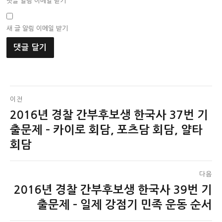
댓글 알림 이메일 받기
새 글 알림 이메일 받기
글
이전
2016년 경찰 간부후보생 한국사 37번 기
이
탐
전
출문제 – 카이로 회담, 포츠담 회담, 얄타
색
글:
회담
다음
2016년 경찰 간부후보생 한국사 39번 기
다
음
출문제 – 일제 강점기 민족 운동 순서
글: