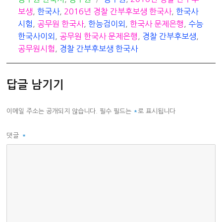
테
그
보생
,
한국사
,
2016년 경찰 간부후보생 한국사
,
한국사
고
시험
,
공무원 한국사
,
한능검이외
,
한국사 문제은행
,
수능
리
한국사이외
,
공무원 한국사 문제은행
,
경찰 간부후보생
,
공무원시험
,
경찰 간부후보생 한국사
답글 남기기
이메일 주소는 공개되지 않습니다.
필수 필드는
*
로 표시됩니다
댓글
*