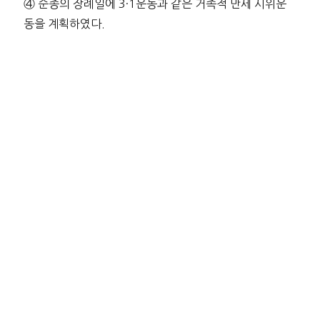
④ 순종의 장례일에 3·1운동과 같은 거족적 만세 시위운
동을 계획하였다.